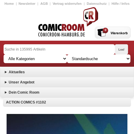
Home
|
Newsletter
|
AGB
|
Vertrag widerrufen
|
Datenschutz
|
Hilfe / Infos
0
Aktuelles
Unser Angebot
Dein Comic Room
ACTION COMICS #1102