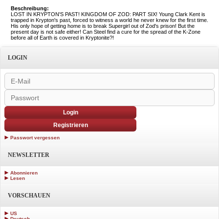
Beschreibung:
LOST IN KRYPTON'S PAST! KINGDOM OF ZOD: PART SIX! Young Clark Kent is
trapped in Krypton's past, forced to witness a world he never knew for the first time.
His only hope of getting home is to break Supergirl out of Zod's prison! But the
present day is not safe either! Can Steel find a cure for the spread of the K-Zone
before all of Earth is covered in Kryptonite?!
LOGIN
Login
Registrieren
Passwort vergessen
NEWSLETTER
Abonnieren
Lesen
VORSCHAUEN
US
Deutsch