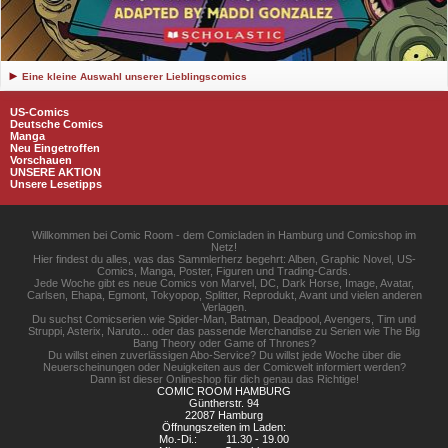
Eine kleine Auswahl unserer Lieblingscomics
US-Comics
Deutsche Comics
Manga
Neu Eingetroffen
Vorschauen
UNSERE AKTION
Unsere Lesetipps
Willkommen bei Comic Room - dem Comicladen in Hamburg und Comicshop im
Netz!
Hier findest du alles, was das Sammlerherz begehrt: Alben, Graphic Novel, US-
Comics, Manga, Poster, Figuren und Trading-Cards.
Jede Woche gibt es neue Comics von Marvel, DC, Dark Horse, Image, Avatar,
Carlsen, Ehapa, Egmont, Tokyopop, Splitter, Reprodukt, Avant und vielen anderen
Verlagen.
Du suchst Comicserien wie Spider-Man, Batman, Deadpool, Avengers, Tim und
Struppi, Asterix, Naruto... oder das passende Merchandise zu Serien wie The Big
Bang Theory oder Game of Thrones?
Du willst einen zuverlässigen Abo-Service? Du willst jede Woche über die
Neuerscheinungen oder Neuigkeiten aus der Comicwelt informiert werden?
Dann ist dieser Onlineshop für dich genau das Richtige!
COMIC ROOM HAMBURG
Güntherstr. 94
22087 Hamburg
Öffnungszeiten im Laden:
Mo.-Di.:
11.30 - 19.00