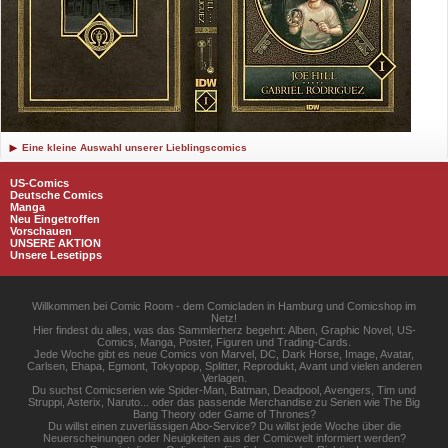
Eine kleine Auswahl unserer Lieblingscomics
US-Comics
Deutsche Comics
Manga
Neu Eingetroffen
Vorschauen
UNSERE AKTION
Unsere Lesetipps
Willkommen bei Comic Room - dem Comicladen in Hamburg und Comicshop im
Netz!
Hier findest du alles, was das Sammlerherz begehrt: Alben, Graphic Novel, US-
Comics, Manga, Poster, Figuren und Trading-Cards.
Jede Woche gibt es neue Comics von Marvel, DC, Dark Horse, Image, Avatar,
Carlsen, Ehapa, Egmont, Tokyopop, Splitter, Reprodukt, Avant und vielen anderen
Verlagen.
Du suchst Comicserien wie Spider-Man, Batman, Deadpool, Avengers, Tim und
Struppi, Asterix, Naruto... oder das passende Merchandise zu Serien wie The Big
Bang Theory oder Game of Thrones?
Du willst einen zuverlässigen Abo-Service? Du willst jede Woche über die
Neuerscheinungen oder Neuigkeiten aus der Comicwelt informiert werden?