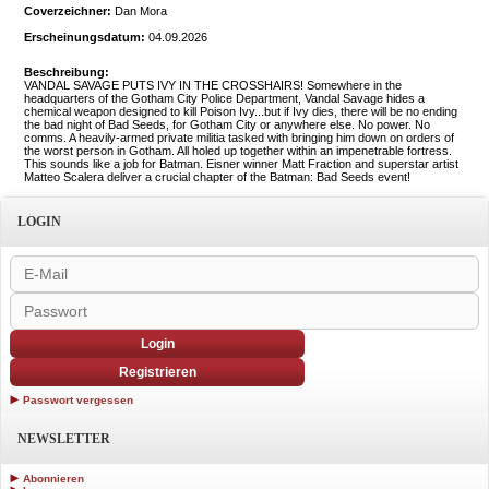
Coverzeichner:
Dan Mora
Erscheinungsdatum:
04.09.2026
Beschreibung:
VANDAL SAVAGE PUTS IVY IN THE CROSSHAIRS! Somewhere in the
headquarters of the Gotham City Police Department, Vandal Savage hides a
chemical weapon designed to kill Poison Ivy...but if Ivy dies, there will be no ending
the bad night of Bad Seeds, for Gotham City or anywhere else. No power. No
comms. A heavily-armed private militia tasked with bringing him down on orders of
the worst person in Gotham. All holed up together within an impenetrable fortress.
This sounds like a job for Batman. Eisner winner Matt Fraction and superstar artist
Matteo Scalera deliver a crucial chapter of the Batman: Bad Seeds event!
LOGIN
Login
Registrieren
Passwort vergessen
NEWSLETTER
Abonnieren