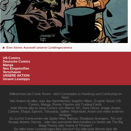
Eine kleine Auswahl unserer Lieblingscomics
US-Comics
Deutsche Comics
Manga
Neu Eingetroffen
Vorschauen
UNSERE AKTION
Unsere Lesetipps
Willkommen bei Comic Room - dem Comicladen in Hamburg und Comicshop im
Netz!
Hier findest du alles, was das Sammlerherz begehrt: Alben, Graphic Novel, US-
Comics, Manga, Poster, Figuren und Trading-Cards.
Jede Woche gibt es neue Comics von Marvel, DC, Dark Horse, Image, Avatar,
Carlsen, Ehapa, Egmont, Tokyopop, Splitter, Reprodukt, Avant und vielen anderen
Verlagen.
Du suchst Comicserien wie Spider-Man, Batman, Deadpool, Avengers, Tim und
Struppi, Asterix, Naruto... oder das passende Merchandise zu Serien wie The Big
Bang Theory oder Game of Thrones?
Du willst einen zuverlässigen Abo-Service? Du willst jede Woche über die