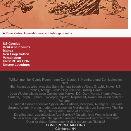
Eine kleine Auswahl unserer Lieblingscomics
US-Comics
Deutsche Comics
Manga
Neu Eingetroffen
Vorschauen
UNSERE AKTION
Unsere Lesetipps
Willkommen bei Comic Room - dem Comicladen in Hamburg und Comicshop im
Netz!
Hier findest du alles, was das Sammlerherz begehrt: Alben, Graphic Novel, US-
Comics, Manga, Poster, Figuren und Trading-Cards.
Jede Woche gibt es neue Comics von Marvel, DC, Dark Horse, Image, Avatar,
Carlsen, Ehapa, Egmont, Tokyopop, Splitter, Reprodukt, Avant und vielen anderen
Verlagen.
Du suchst Comicserien wie Spider-Man, Batman, Deadpool, Avengers, Tim und
Struppi, Asterix, Naruto... oder das passende Merchandise zu Serien wie The Big
Bang Theory oder Game of Thrones?
Du willst einen zuverlässigen Abo-Service? Du willst jede Woche über die
Neuerscheinungen oder Neuigkeiten aus der Comicwelt informiert werden?
Dann ist dieser Onlineshop für dich genau das Richtige!
COMIC ROOM HAMBURG
Güntherstr. 94