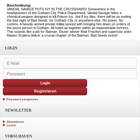
Beschreibung:
VANDAL SAVAGE PUTS IVY IN THE CROSSHAIRS! Somewhere in the
headquarters of the Gotham City Police Department, Vandal Savage hides a
chemical weapon designed to kill Poison Ivy...but if Ivy dies, there will be no ending
the bad night of Bad Seeds, for Gotham City or anywhere else. No power. No
comms. A heavily-armed private militia tasked with bringing him down on orders of
the worst person in Gotham. All holed up together within an impenetrable fortress.
This sounds like a job for Batman. Eisner winner Matt Fraction and superstar artist
Matteo Scalera deliver a crucial chapter of the Batman: Bad Seeds event!
LOGIN
Login
Registrieren
Passwort vergessen
NEWSLETTER
Abonnieren
Lesen
VORSCHAUEN