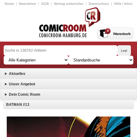
Home
|
Newsletter
|
AGB
|
Vertrag widerrufen
|
Datenschutz
|
Hilfe / Infos
0
Aktuelles
Unser Angebot
Dein Comic Room
BATMAN #13