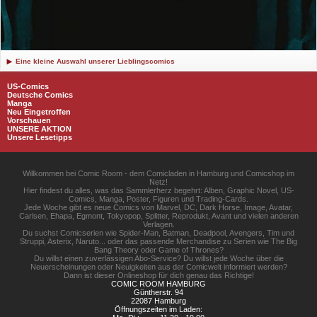
Eine kleine Auswahl unserer Lieblingscomics
US-Comics
Deutsche Comics
Manga
Neu Eingetroffen
Vorschauen
UNSERE AKTION
Unsere Lesetipps
Willkommen bei Comic Room - dem Comicladen in Hamburg und Comicshop im
Netz!
Hier findest du alles, was das Sammlerherz begehrt: Alben, Graphic Novel, US-
Comics, Manga, Poster, Figuren und Trading-Cards.
Jede Woche gibt es neue Comics von Marvel, DC, Dark Horse, Image, Avatar,
Carlsen, Ehapa, Egmont, Tokyopop, Splitter, Reprodukt, Avant und vielen anderen
Verlagen.
Du suchst Comicserien wie Spider-Man, Batman, Deadpool, Avengers, Tim und
Struppi, Asterix, Naruto... oder das passende Merchandise zu Serien wie The Big
Bang Theory oder Game of Thrones?
Du willst einen zuverlässigen Abo-Service? Du willst jede Woche über die
Neuerscheinungen oder Neuigkeiten aus der Comicwelt informiert werden?
Dann ist dieser Onlineshop für dich genau das Richtige!
COMIC ROOM HAMBURG
Güntherstr. 94
22087 Hamburg
Öffnungszeiten im Laden: