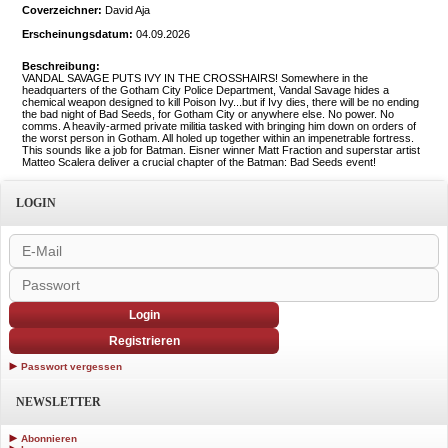
Coverzeichner:
David Aja
Erscheinungsdatum:
04.09.2026
Beschreibung:
VANDAL SAVAGE PUTS IVY IN THE CROSSHAIRS! Somewhere in the
headquarters of the Gotham City Police Department, Vandal Savage hides a
chemical weapon designed to kill Poison Ivy...but if Ivy dies, there will be no ending
the bad night of Bad Seeds, for Gotham City or anywhere else. No power. No
comms. A heavily-armed private militia tasked with bringing him down on orders of
the worst person in Gotham. All holed up together within an impenetrable fortress.
This sounds like a job for Batman. Eisner winner Matt Fraction and superstar artist
Matteo Scalera deliver a crucial chapter of the Batman: Bad Seeds event!
LOGIN
Login
Registrieren
Passwort vergessen
NEWSLETTER
Abonnieren