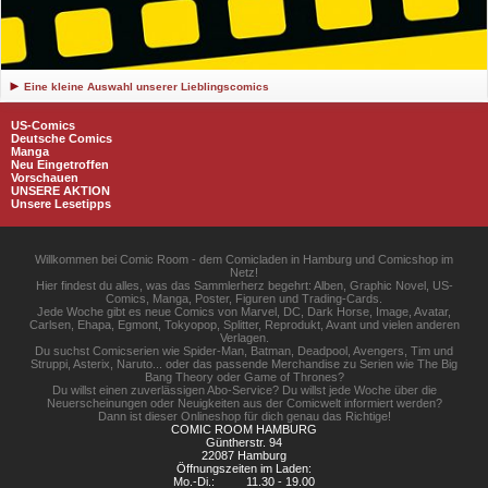
Eine kleine Auswahl unserer Lieblingscomics
US-Comics
Deutsche Comics
Manga
Neu Eingetroffen
Vorschauen
UNSERE AKTION
Unsere Lesetipps
Willkommen bei Comic Room - dem Comicladen in Hamburg und Comicshop im
Netz!
Hier findest du alles, was das Sammlerherz begehrt: Alben, Graphic Novel, US-
Comics, Manga, Poster, Figuren und Trading-Cards.
Jede Woche gibt es neue Comics von Marvel, DC, Dark Horse, Image, Avatar,
Carlsen, Ehapa, Egmont, Tokyopop, Splitter, Reprodukt, Avant und vielen anderen
Verlagen.
Du suchst Comicserien wie Spider-Man, Batman, Deadpool, Avengers, Tim und
Struppi, Asterix, Naruto... oder das passende Merchandise zu Serien wie The Big
Bang Theory oder Game of Thrones?
Du willst einen zuverlässigen Abo-Service? Du willst jede Woche über die
Neuerscheinungen oder Neuigkeiten aus der Comicwelt informiert werden?
Dann ist dieser Onlineshop für dich genau das Richtige!
COMIC ROOM HAMBURG
Güntherstr. 94
22087 Hamburg
Öffnungszeiten im Laden:
Mo.-Di.:
11.30 - 19.00