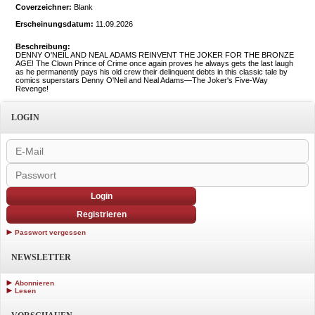
Coverzeichner:
Blank
Erscheinungsdatum:
11.09.2026
Beschreibung:
DENNY O'NEIL AND NEAL ADAMS REINVENT THE JOKER FOR THE BRONZE
AGE! The Clown Prince of Crime once again proves he always gets the last laugh
as he permanently pays his old crew their delinquent debts in this classic tale by
comics superstars Denny O'Neil and Neal Adams—The Joker's Five-Way
Revenge!
LOGIN
Login
Registrieren
Passwort vergessen
NEWSLETTER
Abonnieren
Lesen