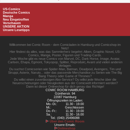
US-Comics
Deutsche Comics
Manga
Neu Eingetroffen
Vorschauen
UNSERE AKTION
Unsere Lesetipps
Willkommen bei Comic Room - dem Comicladen in Hamburg und Comicshop im
Netz!
Hier findest du alles, was das Sammlerherz begehrt: Alben, Graphic Novel, US-
Comics, Manga, Poster, Figuren und Trading-Cards.
Jede Woche gibt es neue Comics von Marvel, DC, Dark Horse, Image, Avatar,
Carlsen, Ehapa, Egmont, Tokyopop, Splitter, Reprodukt, Avant und vielen anderen
Verlagen.
Du suchst Comicserien wie Spider-Man, Batman, Deadpool, Avengers, Tim und
Struppi, Asterix, Naruto... oder das passende Merchandise zu Serien wie The Big
Bang Theory oder Game of Thrones?
Du willst einen zuverlässigen Abo-Service? Du willst jede Woche über die
Neuerscheinungen oder Neuigkeiten aus der Comicwelt informiert werden?
Dann ist dieser Onlineshop für dich genau das Richtige!
COMIC ROOM HAMBURG
Güntherstr. 94
22087 Hamburg
Öffnungszeiten im Laden:
Mo.-Di.:
11.30 - 19.00
Mi.:
Geschlossen
Do.-Fr.:
11.30 - 19.00
Sa.:
11.30 - 16.00
Tel.: (040) 25496088
Über den Comic Room
Unsere Emails:
Onlineshop