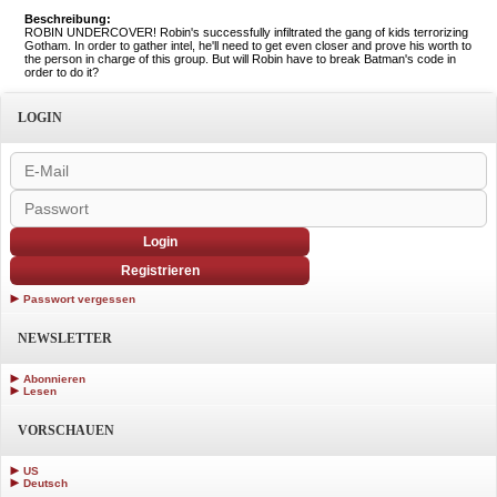
Beschreibung:
ROBIN UNDERCOVER! Robin's successfully infiltrated the gang of kids terrorizing
Gotham. In order to gather intel, he'll need to get even closer and prove his worth to
the person in charge of this group. But will Robin have to break Batman's code in
order to do it?
LOGIN
Login
Registrieren
Passwort vergessen
NEWSLETTER
Abonnieren
Lesen
VORSCHAUEN
US
Deutsch