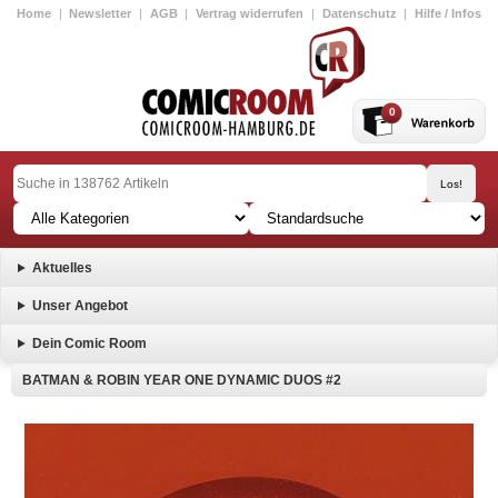
Home
|
Newsletter
|
AGB
|
Vertrag widerrufen
|
Datenschutz
|
Hilfe / Infos
0
Aktuelles
Unser Angebot
Dein Comic Room
BATMAN & ROBIN YEAR ONE DYNAMIC DUOS #2