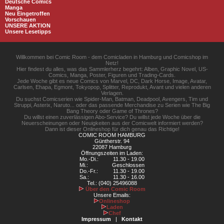
Deutsche Comics
Manga
Neu Eingetroffen
Vorschauen
UNSERE AKTION
Unsere Lesetipps
Willkommen bei Comic Room - dem Comicladen in Hamburg und Comicshop im
Netz!
Hier findest du alles, was das Sammlerherz begehrt: Alben, Graphic Novel, US-
Comics, Manga, Poster, Figuren und Trading-Cards.
Jede Woche gibt es neue Comics von Marvel, DC, Dark Horse, Image, Avatar,
Carlsen, Ehapa, Egmont, Tokyopop, Splitter, Reprodukt, Avant und vielen anderen
Verlagen.
Du suchst Comicserien wie Spider-Man, Batman, Deadpool, Avengers, Tim und
Struppi, Asterix, Naruto... oder das passende Merchandise zu Serien wie The Big
Bang Theory oder Game of Thrones?
Du willst einen zuverlässigen Abo-Service? Du willst jede Woche über die
Neuerscheinungen oder Neuigkeiten aus der Comicwelt informiert werden?
Dann ist dieser Onlineshop für dich genau das Richtige!
COMIC ROOM HAMBURG
Güntherstr. 94
22087 Hamburg
Öffnungszeiten im Laden:
Mo.-Di.:
11.30 - 19.00
Mi.:
Geschlossen
Do.-Fr.:
11.30 - 19.00
Sa.:
11.30 - 16.00
Tel.: (040) 25496088
Über den Comic Room
Unsere Emails:
Onlineshop
Laden
Chef
Impressum
|
Kontakt