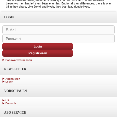
One is a masked hero, the other a horribly scarred criminal. The war between
these two men has left them bitter enemies. But for all their differences, there is one
thing they share: Like Jekyll and Hyde, they both lead double lives.
LOGIN
Login
Registrieren
Passwort vergessen
NEWSLETTER
Abonnieren
Lesen
VORSCHAUEN
US
Deutsch
ABO SERVICE