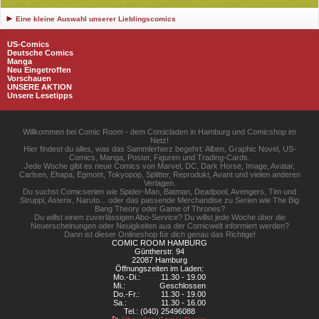
Eine kleine Auswahl unserer Lieblingscomics
US-Comics
Deutsche Comics
Manga
Neu Eingetroffen
Vorschauen
UNSERE AKTION
Unsere Lesetipps
Willkommen bei Comic Room - dem Comicladen in Hamburg und Comicshop im
Netz!
Hier findest du alles, was das Sammlerherz begehrt: Alben, Graphic Novel, US-
Comics, Manga, Poster, Figuren und Trading-Cards.
Jede Woche gibt es neue Comics von Marvel, DC, Dark Horse, Image, Avatar,
Carlsen, Ehapa, Egmont, Tokyopop, Splitter, Reprodukt, Avant und vielen anderen
Verlagen.
Du suchst Comicserien wie Spider-Man, Batman, Deadpool, Avengers, Tim und
Struppi, Asterix, Naruto... oder das passende Merchandise zu Serien wie The Big
Bang Theory oder Game of Thrones?
Du willst einen zuverlässigen Abo-Service? Du willst jede Woche über die
Neuerscheinungen oder Neuigkeiten aus der Comicwelt informiert werden?
Dann ist dieser Onlineshop für dich genau das Richtige!
COMIC ROOM HAMBURG
Güntherstr. 94
22087 Hamburg
Öffnungszeiten im Laden:
Mo.-Di.:
11.30 - 19.00
Mi.:
Geschlossen
Do.-Fr.:
11.30 - 19.00
Sa.:
11.30 - 16.00
Tel.: (040) 25496088