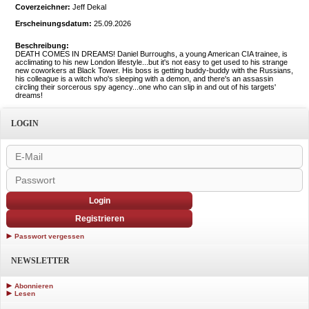
Coverzeichner:
Jeff Dekal
Erscheinungsdatum:
25.09.2026
Beschreibung:
DEATH COMES IN DREAMS! Daniel Burroughs, a young American CIA trainee, is
acclimating to his new London lifestyle...but it's not easy to get used to his strange
new coworkers at Black Tower. His boss is getting buddy-buddy with the Russians,
his colleague is a witch who's sleeping with a demon, and there's an assassin
circling their sorcerous spy agency...one who can slip in and out of his targets'
dreams!
LOGIN
Login
Registrieren
Passwort vergessen
NEWSLETTER
Abonnieren
Lesen