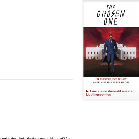
Eine kleine Auswahl unserer
Lieblingscomics
bringing the whole Horde down on his head? And