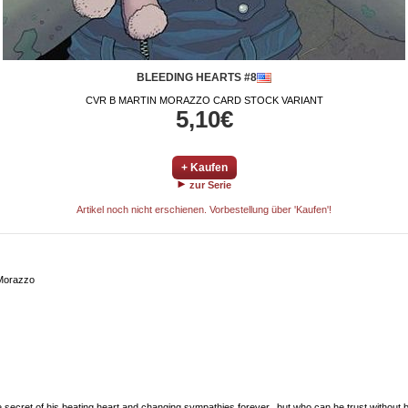
BLEEDING HEARTS #8
CVR B MARTIN MORAZZO CARD STOCK VARIANT
5,10€
+ Kaufen
zur Serie
Artikel noch nicht erschienen. Vorbestellung über 'Kaufen'!
 Morazzo
cret of his beating heart and changing sympathies forever...but who can he trust without 