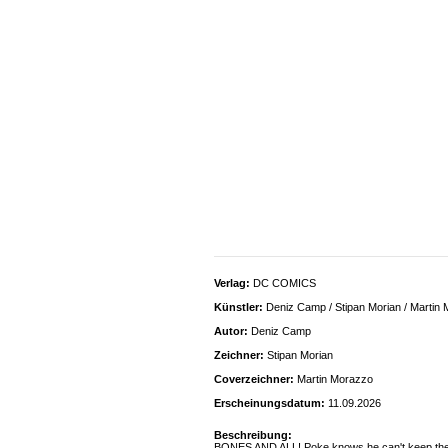
Verlag:
DC COMICS
Künstler:
Deniz Camp / Stipan Morian / Martin
Autor:
Deniz Camp
Zeichner:
Stipan Morian
Coverzeichner:
Martin Morazzo
Erscheinungsdatum:
11.09.2026
Beschreibung:
BONES AND ALL! Poke knows he can't keep the se