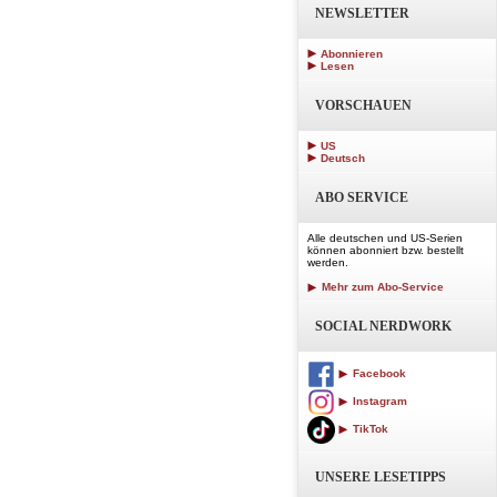
NEWSLETTER
Abonnieren
Lesen
VORSCHAUEN
US
Deutsch
ABO SERVICE
Alle deutschen und US-Serien
können abonniert bzw. bestellt
werden.
Mehr zum Abo-Service
SOCIAL NERDWORK
Facebook
Instagram
TikTok
UNSERE LESETIPPS