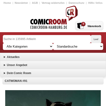
Home
|
Newsletter
|
AGB
|
Vertrag widerrufen
|
Datenschutz
|
Hilfe / Infos
0
Aktuelles
Unser Angebot
Dein Comic Room
CATWOMAN #91