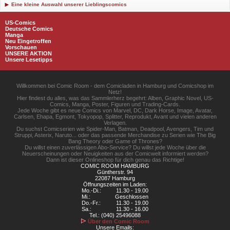
Eine kleine Auswahl unserer Lieblingscomics
US-Comics
Deutsche Comics
Manga
Neu Eingetroffen
Vorschauen
UNSERE AKTION
Unsere Lesetipps
Willkommen bei Comic Room - dem Comicladen in Hamburg und Comicshop im
Netz!
Hier findest du alles, was das Sammlerherz begehrt: Alben, Graphic Novel, US-
Comics, Manga, Poster, Figuren und Trading-Cards.
Jede Woche gibt es neue Comics von Marvel, DC, Dark Horse, Image, Avatar,
Carlsen, Ehapa, Egmont, Tokyopop, Splitter, Reprodukt, Avant und vielen anderen
Verlagen.
Du suchst Comicserien wie Spider-Man, Batman, Deadpool, Avengers, Tim und
Struppi, Asterix, Naruto... oder das passende Merchandise zu Serien wie The Big
Bang Theory oder Game of Thrones?
Du willst einen zuverlässigen Abo-Service? Du willst jede Woche über die
Neuerscheinungen oder Neuigkeiten aus der Comicwelt informiert werden?
Dann ist dieser Onlineshop für dich genau das Richtige!
COMIC ROOM HAMBURG
Güntherstr. 94
22087 Hamburg
Öffnungszeiten im Laden:
Mo.-Di.:
11.30 - 19.00
Mi.:
Geschlossen
Do.-Fr.:
11.30 - 19.00
Sa.:
11.30 - 16.00
Tel.: (040) 25496088
Über den Comic Room
Unsere Emails: