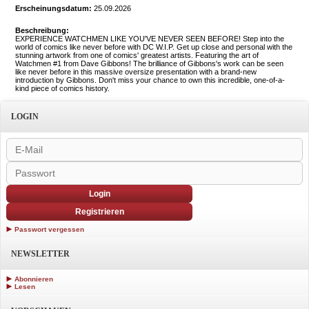
Erscheinungsdatum:
25.09.2026
Beschreibung:
EXPERIENCE WATCHMEN LIKE YOU'VE NEVER SEEN BEFORE! Step into the
world of comics like never before with DC W.I.P. Get up close and personal with the
stunning artwork from one of comics' greatest artists. Featuring the art of
Watchmen #1 from Dave Gibbons! The brilliance of Gibbons's work can be seen
like never before in this massive oversize presentation with a brand-new
introduction by Gibbons. Don't miss your chance to own this incredible, one-of-a-
kind piece of comics history.
LOGIN
Login
Registrieren
Passwort vergessen
NEWSLETTER
Abonnieren
Lesen