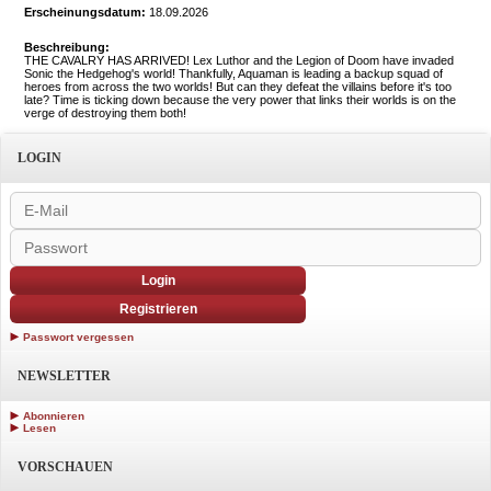
Erscheinungsdatum:
18.09.2026
Beschreibung:
THE CAVALRY HAS ARRIVED! Lex Luthor and the Legion of Doom have invaded
Sonic the Hedgehog's world! Thankfully, Aquaman is leading a backup squad of
heroes from across the two worlds! But can they defeat the villains before it's too
late? Time is ticking down because the very power that links their worlds is on the
verge of destroying them both!
LOGIN
Login
Registrieren
Passwort vergessen
NEWSLETTER
Abonnieren
Lesen
VORSCHAUEN