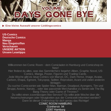
Eine kleine Auswahl unserer Lieblingscomics
US-Comics
Deutsche Comics
Manga
Neu Eingetroffen
Vorschauen
UNSERE AKTION
Unsere Lesetipps
Willkommen bei Comic Room - dem Comicladen in Hamburg und Comicshop im
Netz!
Hier findest du alles, was das Sammlerherz begehrt: Alben, Graphic Novel, US-
Comics, Manga, Poster, Figuren und Trading-Cards.
Jede Woche gibt es neue Comics von Marvel, DC, Dark Horse, Image, Avatar,
Carlsen, Ehapa, Egmont, Tokyopop, Splitter, Reprodukt, Avant und vielen anderen
Verlagen.
Du suchst Comicserien wie Spider-Man, Batman, Deadpool, Avengers, Tim und
Struppi, Asterix, Naruto... oder das passende Merchandise zu Serien wie The Big
Bang Theory oder Game of Thrones?
Du willst einen zuverlässigen Abo-Service? Du willst jede Woche über die
Neuerscheinungen oder Neuigkeiten aus der Comicwelt informiert werden?
Dann ist dieser Onlineshop für dich genau das Richtige!
COMIC ROOM HAMBURG
Güntherstr. 94
22087 Hamburg