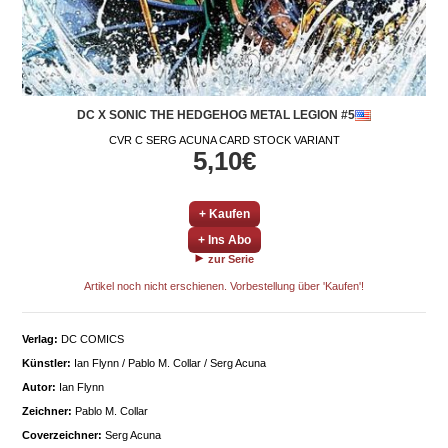
DC X SONIC THE HEDGEHOG METAL LEGION #5
CVR C SERG ACUNA CARD STOCK VARIANT
5,10€
+ Kaufen
+ Ins Abo
zur Serie
Artikel noch nicht erschienen. Vorbestellung über 'Kaufen'!
Verlag:
DC COMICS
Künstler:
Ian Flynn / Pablo M. Collar / Serg Acuna
Autor:
Ian Flynn
Zeichner:
Pablo M. Collar
Coverzeichner:
Serg Acuna