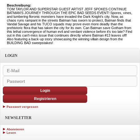
Beschreibung:
TOM TAYLOR AND SUPERSTAR GUEST ARTIST JEFF SPOKES CONTINUE
BATMAN'S JOURNEY THROUGH THE EPIC BAD SEEDS EVENT! Spores, vines,
and lumbering floronic monsters have invaded the Dark Knight's city. Now, as
chaos runs rampant in the streets Batman has sworn to protect, Batman finds that
Vandal Savage and his TUCO squads may prove even more deadly than the
prehistoric flora that has taken the city for its own. Can Batman save Gotham from
this lethal convergence of human evil and verdant violence before it's too late? Find
out in this can't-miss issue that continues directly where Batman #13 leaves off!
Also featuring a back-up story showcasing the winning villain design from the
BUILDING BAD sweepstakes!
LOGIN
Login
Registrieren
Passwort vergessen
NEWSLETTER
Abonnieren
Lesen