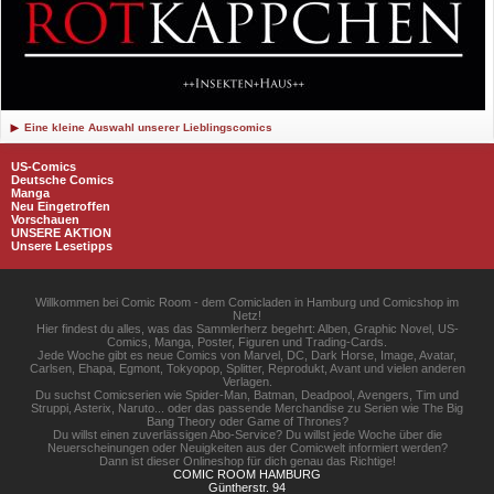
Eine kleine Auswahl unserer Lieblingscomics
US-Comics
Deutsche Comics
Manga
Neu Eingetroffen
Vorschauen
UNSERE AKTION
Unsere Lesetipps
Willkommen bei Comic Room - dem Comicladen in Hamburg und Comicshop im
Netz!
Hier findest du alles, was das Sammlerherz begehrt: Alben, Graphic Novel, US-
Comics, Manga, Poster, Figuren und Trading-Cards.
Jede Woche gibt es neue Comics von Marvel, DC, Dark Horse, Image, Avatar,
Carlsen, Ehapa, Egmont, Tokyopop, Splitter, Reprodukt, Avant und vielen anderen
Verlagen.
Du suchst Comicserien wie Spider-Man, Batman, Deadpool, Avengers, Tim und
Struppi, Asterix, Naruto... oder das passende Merchandise zu Serien wie The Big
Bang Theory oder Game of Thrones?
Du willst einen zuverlässigen Abo-Service? Du willst jede Woche über die
Neuerscheinungen oder Neuigkeiten aus der Comicwelt informiert werden?
Dann ist dieser Onlineshop für dich genau das Richtige!
COMIC ROOM HAMBURG
Güntherstr. 94