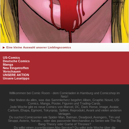
Eine kleine Auswahl unserer Lieblingscomics
US-Comics
Deutsche Comics
Manga
Neu Eingetroffen
Vorschauen
UNSERE AKTION
Unsere Lesetipps
Willkommen bei Comic Room - dem Comicladen in Hamburg und Comicshop im
Netz!
Hier findest du alles, was das Sammlerherz begehrt: Alben, Graphic Novel, US-
Comics, Manga, Poster, Figuren und Trading-Cards.
Jede Woche gibt es neue Comics von Marvel, DC, Dark Horse, Image, Avatar,
Carlsen, Ehapa, Egmont, Tokyopop, Splitter, Reprodukt, Avant und vielen anderen
Verlagen.
Du suchst Comicserien wie Spider-Man, Batman, Deadpool, Avengers, Tim und
Struppi, Asterix, Naruto... oder das passende Merchandise zu Serien wie The Big
Bang Theory oder Game of Thrones?
Du willst einen zuverlässigen Abo-Service? Du willst jede Woche über die