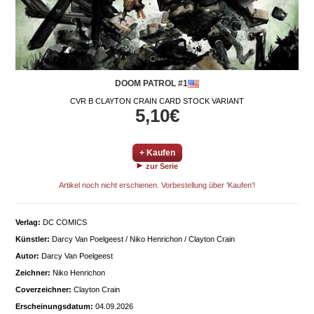
DOOM PATROL #1
CVR B CLAYTON CRAIN CARD STOCK VARIANT
5,10€
+ Kaufen
zur Serie
Artikel noch nicht erschienen. Vorbestellung über 'Kaufen'!
Verlag:
DC COMICS
Künstler:
Darcy Van Poelgeest / Niko Henrichon / Clayton Crain
Autor:
Darcy Van Poelgeest
Zeichner:
Niko Henrichon
Coverzeichner:
Clayton Crain
Erscheinungsdatum:
04.09.2026