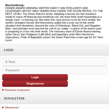
Beschreibung:
EISNER AWARD-WINNING WRITER DARCY VAN POELGEEST AND
LEGENDARY ARTIST NIKO HENRICHON USHER THE DOOM PATROL TO THE
NEXT LEVEL! The Doom Patrol is broke. Adopting a heroes-for-hire business
model to stave off financial and emotional ruin, the team finds itself responding to a
simple case—a missing cat. But when this case proves to be far from simple, the
world's strangest heroes find themselves pulled into a truly out-of-this-world
situation! And elsewhere, beyond the view of Robotman, Elasti-Girl, and Negative
Man—and perhaps even beyond the veil of our reality—a ghost of the team's past
is preparing to cross into their world. The visionary team of Eisner Award-winning
writer Darcy Van Poelgeest (Little Bird) and legendary artist Niko Henrichon
(Spectators, Pride of Baghdad) ushers the Doom Patrol into a new age for DC Next
Level.
LOGIN
Login
Registrieren
Passwort vergessen
NEWSLETTER
Abonnieren