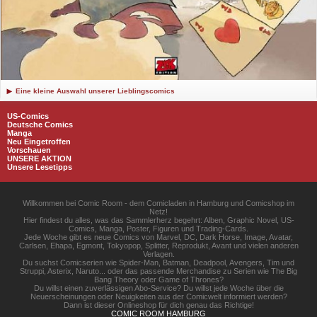
Eine kleine Auswahl unserer Lieblingscomics
US-Comics
Deutsche Comics
Manga
Neu Eingetroffen
Vorschauen
UNSERE AKTION
Unsere Lesetipps
Willkommen bei Comic Room - dem Comicladen in Hamburg und Comicshop im
Netz!
Hier findest du alles, was das Sammlerherz begehrt: Alben, Graphic Novel, US-
Comics, Manga, Poster, Figuren und Trading-Cards.
Jede Woche gibt es neue Comics von Marvel, DC, Dark Horse, Image, Avatar,
Carlsen, Ehapa, Egmont, Tokyopop, Splitter, Reprodukt, Avant und vielen anderen
Verlagen.
Du suchst Comicserien wie Spider-Man, Batman, Deadpool, Avengers, Tim und
Struppi, Asterix, Naruto... oder das passende Merchandise zu Serien wie The Big
Bang Theory oder Game of Thrones?
Du willst einen zuverlässigen Abo-Service? Du willst jede Woche über die
Neuerscheinungen oder Neuigkeiten aus der Comicwelt informiert werden?
Dann ist dieser Onlineshop für dich genau das Richtige!
COMIC ROOM HAMBURG