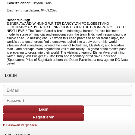
Coverzeichner:
Clayton Crain
Erscheinungsdatum:
04.09.2026
Beschreibung:
EISNER AWARD-WINNING WRITER DARCY VAN POELGEEST AND
LEGENDARY ARTIST NIKO HENRICHON USHER THE DOOM PATROL TO THE
NEXT LEVEL! The Doom Patrol is broke. Adopting a heroes-for-hire business
model to stave off financial and emotional ruin, the team finds itself responding to a
simple case—a missing cat. But when this case proves to be far from simple, the
world's strangest heroes find themselves pulled into a truly out-of-this-world
situation! And elsewhere, beyond the view of Robotman, Elasti-Girl, and Negative
Man—and perhaps even beyond the veil of our reality—a ghost of the team's past
is preparing to cross into their world. The visionary team of Eisner Award-winning
writer Darcy Van Poelgeest (Little Bird) and legendary artist Niko Henrichon
(Spectators, Pride of Baghdad) ushers the Doom Patrol into a new age for DC Next
Level.
LOGIN
Login
Registrieren
Passwort vergessen