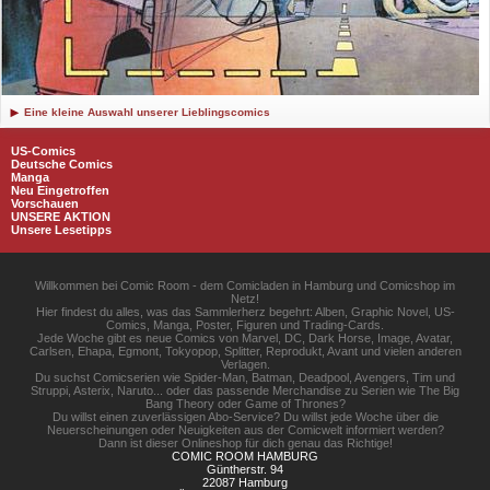
Eine kleine Auswahl unserer Lieblingscomics
US-Comics
Deutsche Comics
Manga
Neu Eingetroffen
Vorschauen
UNSERE AKTION
Unsere Lesetipps
Willkommen bei Comic Room - dem Comicladen in Hamburg und Comicshop im
Netz!
Hier findest du alles, was das Sammlerherz begehrt: Alben, Graphic Novel, US-
Comics, Manga, Poster, Figuren und Trading-Cards.
Jede Woche gibt es neue Comics von Marvel, DC, Dark Horse, Image, Avatar,
Carlsen, Ehapa, Egmont, Tokyopop, Splitter, Reprodukt, Avant und vielen anderen
Verlagen.
Du suchst Comicserien wie Spider-Man, Batman, Deadpool, Avengers, Tim und
Struppi, Asterix, Naruto... oder das passende Merchandise zu Serien wie The Big
Bang Theory oder Game of Thrones?
Du willst einen zuverlässigen Abo-Service? Du willst jede Woche über die
Neuerscheinungen oder Neuigkeiten aus der Comicwelt informiert werden?
Dann ist dieser Onlineshop für dich genau das Richtige!
COMIC ROOM HAMBURG
Güntherstr. 94
22087 Hamburg