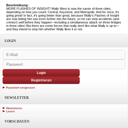
Beschreibung:
MORE FLASHES OF INSIGHT! Wally West is now the savior of three cities,
depending on how you count: Central, Keystone, and Metropolis. And for once, it's
going great! In fact, it's going better than great, because Wally's Flashes of Insight
are now letting him see even further into the future, so he can stop accidents (and
crimes!) well before they happen—including a simultaneous attack on three bridges
in three cities! But there are some forces that really don't like what Wally is up to—
and they intend to stop him whether Wally likes it or not.
LOGIN
Login
Registrieren
Passwort vergessen
NEWSLETTER
Abonnieren
Lesen
VORSCHAUEN