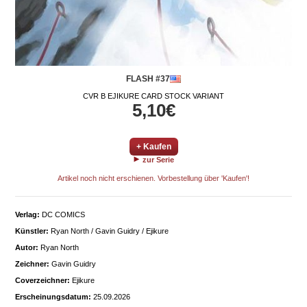
FLASH #37
CVR B EJIKURE CARD STOCK VARIANT
5,10€
+ Kaufen
zur Serie
Artikel noch nicht erschienen. Vorbestellung über 'Kaufen'!
Verlag:
DC COMICS
Künstler:
Ryan North / Gavin Guidry / Ejikure
Autor:
Ryan North
Zeichner:
Gavin Guidry
Coverzeichner:
Ejikure
Erscheinungsdatum:
25.09.2026