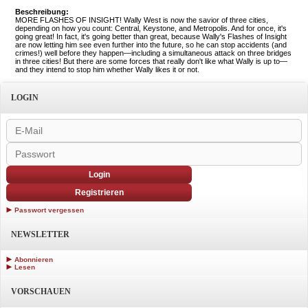
Beschreibung:
MORE FLASHES OF INSIGHT! Wally West is now the savior of three cities,
depending on how you count: Central, Keystone, and Metropolis. And for once, it's
going great! In fact, it's going better than great, because Wally's Flashes of Insight
are now letting him see even further into the future, so he can stop accidents (and
crimes!) well before they happen—including a simultaneous attack on three bridges
in three cities! But there are some forces that really don't like what Wally is up to—
and they intend to stop him whether Wally likes it or not.
LOGIN
Login
Registrieren
Passwort vergessen
NEWSLETTER
Abonnieren
Lesen
VORSCHAUEN