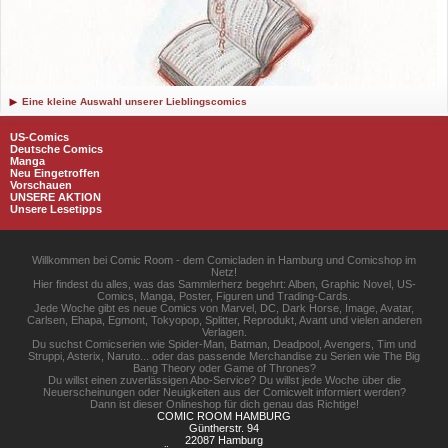
Eine kleine Auswahl unserer Lieblingscomics
US-Comics
Deutsche Comics
Manga
Neu Eingetroffen
Vorschauen
UNSERE AKTION
Unsere Lesetipps
Willkommen bei Comic Room - dem Comicladen in Hamburg und Comicshop im
Netz!
Hier findest du alles, was das Sammlerherz begehrt: Alben, Graphic Novel, US-
Comics, Manga, Poster, Figuren und Trading-Cards.
Jede Woche gibt es neue Comics von Marvel, DC, Dark Horse, Image, Avatar,
Carlsen, Ehapa, Egmont, Tokyopop, Splitter, Reprodukt, Avant und vielen anderen
Verlagen.
Du suchst Comicserien wie Spider-Man, Batman, Deadpool, Avengers, Tim und
Struppi, Asterix, Naruto... oder das passende Merchandise zu Serien wie The Big
Bang Theory oder Game of Thrones?
Du willst einen zuverlässigen Abo-Service? Du willst jede Woche über die
Neuerscheinungen oder Neuigkeiten aus der Comicwelt informiert werden?
Dann ist dieser Onlineshop für dich genau das Richtige!
COMIC ROOM HAMBURG
Güntherstr. 94
22087 Hamburg