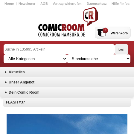
Home
|
Newsletter
|
AGB
|
Vertrag widerrufen
|
Datenschutz
|
Hilfe / Infos
0
Aktuelles
Unser Angebot
Dein Comic Room
FLASH #37