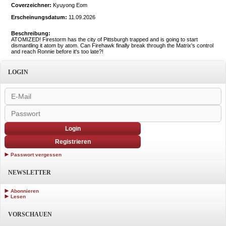
Coverzeichner:
Kyuyong Eom
Erscheinungsdatum:
11.09.2026
Beschreibung:
ATOMIZED! Firestorm has the city of Pittsburgh trapped and is going to start
dismantling it atom by atom. Can Firehawk finally break through the Matrix's control
and reach Ronnie before it's too late?!
LOGIN
Login
Registrieren
Passwort vergessen
NEWSLETTER
Abonnieren
Lesen
VORSCHAUEN