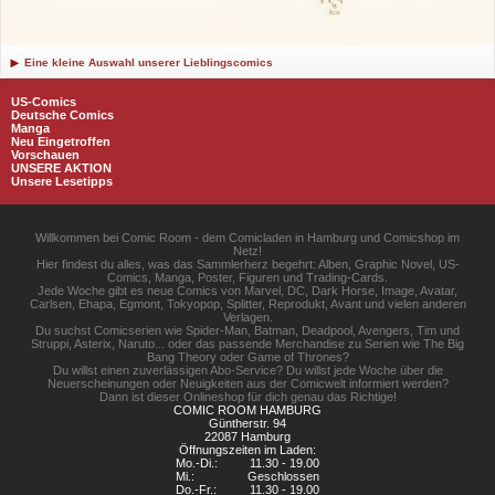
Eine kleine Auswahl unserer Lieblingscomics
US-Comics
Deutsche Comics
Manga
Neu Eingetroffen
Vorschauen
UNSERE AKTION
Unsere Lesetipps
Willkommen bei Comic Room - dem Comicladen in Hamburg und Comicshop im
Netz!
Hier findest du alles, was das Sammlerherz begehrt: Alben, Graphic Novel, US-
Comics, Manga, Poster, Figuren und Trading-Cards.
Jede Woche gibt es neue Comics von Marvel, DC, Dark Horse, Image, Avatar,
Carlsen, Ehapa, Egmont, Tokyopop, Splitter, Reprodukt, Avant und vielen anderen
Verlagen.
Du suchst Comicserien wie Spider-Man, Batman, Deadpool, Avengers, Tim und
Struppi, Asterix, Naruto... oder das passende Merchandise zu Serien wie The Big
Bang Theory oder Game of Thrones?
Du willst einen zuverlässigen Abo-Service? Du willst jede Woche über die
Neuerscheinungen oder Neuigkeiten aus der Comicwelt informiert werden?
Dann ist dieser Onlineshop für dich genau das Richtige!
COMIC ROOM HAMBURG
Güntherstr. 94
22087 Hamburg
Öffnungszeiten im Laden:
Mo.-Di.:
11.30 - 19.00
Mi.:
Geschlossen
Do.-Fr.:
11.30 - 19.00