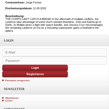
Coverzeichner:
Jorge Fornes
Erscheinungsdatum:
11.09.2026
Beschreibung:
THE CORPS CAN'T CATCH A BREAK! In the aftermath of multiple conflicts, the
Lanterns take advantage of some much-needed downtime. John and Katma go to
Earth, Jo Mullein picks a fight with space bandits, and Jessica Cruz micromanages
the remaining Lanterns on Oa as a mounting superpower gains a foothold in the
galaxy.
LOGIN
Login
Registrieren
Passwort vergessen
NEWSLETTER
Abonnieren
Lesen