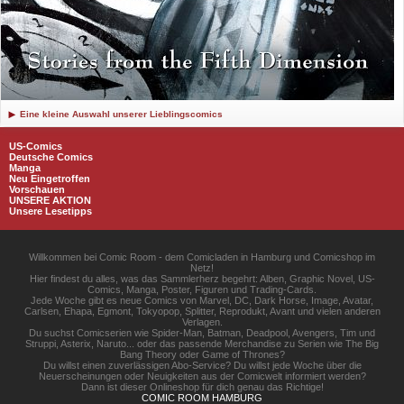
Eine kleine Auswahl unserer Lieblingscomics
US-Comics
Deutsche Comics
Manga
Neu Eingetroffen
Vorschauen
UNSERE AKTION
Unsere Lesetipps
Willkommen bei Comic Room - dem Comicladen in Hamburg und Comicshop im
Netz!
Hier findest du alles, was das Sammlerherz begehrt: Alben, Graphic Novel, US-
Comics, Manga, Poster, Figuren und Trading-Cards.
Jede Woche gibt es neue Comics von Marvel, DC, Dark Horse, Image, Avatar,
Carlsen, Ehapa, Egmont, Tokyopop, Splitter, Reprodukt, Avant und vielen anderen
Verlagen.
Du suchst Comicserien wie Spider-Man, Batman, Deadpool, Avengers, Tim und
Struppi, Asterix, Naruto... oder das passende Merchandise zu Serien wie The Big
Bang Theory oder Game of Thrones?
Du willst einen zuverlässigen Abo-Service? Du willst jede Woche über die
Neuerscheinungen oder Neuigkeiten aus der Comicwelt informiert werden?
Dann ist dieser Onlineshop für dich genau das Richtige!
COMIC ROOM HAMBURG