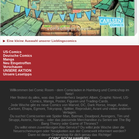
Eine kleine Auswahl unserer Lieblingscomics
US-Comics
Deutsche Comics
Manga
Neu Eingetroffen
Vorschauen
UNSERE AKTION
Unsere Lesetipps
Willkommen bei Comic Room - dem Comicladen in Hamburg und Comicshop im
Netz!
Hier findest du alles, was das Sammlerherz begehrt: Alben, Graphic Novel, US-
Comics, Manga, Poster, Figuren und Trading-Cards.
Jede Woche gibt es neue Comics von Marvel, DC, Dark Horse, Image, Avatar,
Carlsen, Ehapa, Egmont, Tokyopop, Splitter, Reprodukt, Avant und vielen anderen
Verlagen.
Du suchst Comicserien wie Spider-Man, Batman, Deadpool, Avengers, Tim und
Struppi, Asterix, Naruto... oder das passende Merchandise zu Serien wie The Big
Bang Theory oder Game of Thrones?
Du willst einen zuverlässigen Abo-Service? Du willst jede Woche über die
Neuerscheinungen oder Neuigkeiten aus der Comicwelt informiert werden?
Dann ist dieser Onlineshop für dich genau das Richtige!
COMIC ROOM HAMBURG