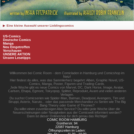
Eine kleine Auswahl unserer Lieblingscomics
US-Comics
Deutsche Comics
Manga
Neu Eingetroffen
Vorschauen
UNSERE AKTION
Unsere Lesetipps
Willkommen bei Comic Room - dem Comicladen in Hamburg und Comicshop im
Netz!
Hier findest du alles, was das Sammlerherz begehrt: Alben, Graphic Novel, US-
Comics, Manga, Poster, Figuren und Trading-Cards.
Jede Woche gibt es neue Comics von Marvel, DC, Dark Horse, Image, Avatar,
Carlsen, Ehapa, Egmont, Tokyopop, Splitter, Reprodukt, Avant und vielen anderen
Verlagen.
Du suchst Comicserien wie Spider-Man, Batman, Deadpool, Avengers, Tim und
Struppi, Asterix, Naruto... oder das passende Merchandise zu Serien wie The Big
Bang Theory oder Game of Thrones?
Du willst einen zuverlässigen Abo-Service? Du willst jede Woche über die
Neuerscheinungen oder Neuigkeiten aus der Comicwelt informiert werden?
Dann ist dieser Onlineshop für dich genau das Richtige!
COMIC ROOM HAMBURG
Güntherstr. 94
22087 Hamburg
Öffnungszeiten im Laden: