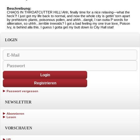
Beschreibung:
CHAOS IN THROATCUTTER HILL! Ahh, finally time for a nice relaxing—what the
heck?! I just got my life back to normal, and now the whole city is gettin' torn apart
by prehistoric plants, poisonous pollen, and ahhh...dangit, I ran outta P words for
alliteration, so uhhh...terrible treeoids? I got a bad feeling my one true love, Poison
Ivy, is behind alla this. I guess I gotta get my butt down to City Hall stat!
LOGIN
Login
Registrieren
Passwort vergessen
NEWSLETTER
Abonnieren
Lesen
VORSCHAUEN
US