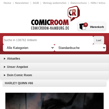
Home
|
Newsletter
|
AGB
|
Vertrag widerrufen
|
Datenschutz
|
Hilfe / Infos
0
Aktuelles
Unser Angebot
Dein Comic Room
HARLEY QUINN #66