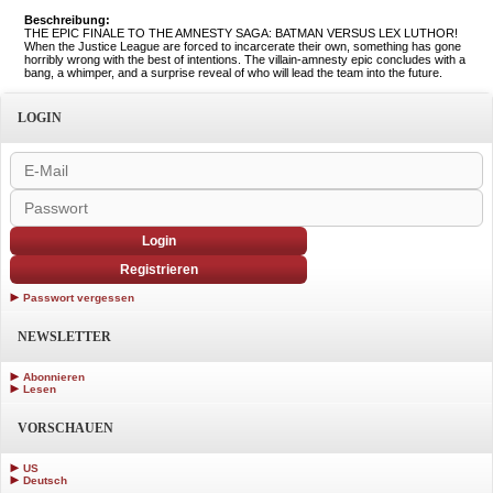
Beschreibung:
THE EPIC FINALE TO THE AMNESTY SAGA: BATMAN VERSUS LEX LUTHOR!
When the Justice League are forced to incarcerate their own, something has gone
horribly wrong with the best of intentions. The villain-amnesty epic concludes with a
bang, a whimper, and a surprise reveal of who will lead the team into the future.
LOGIN
Login
Registrieren
Passwort vergessen
NEWSLETTER
Abonnieren
Lesen
VORSCHAUEN
US
Deutsch