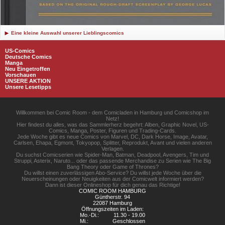
Eine kleine Auswahl unserer Lieblingscomics
US-Comics
Deutsche Comics
Manga
Neu Eingetroffen
Vorschauen
UNSERE AKTION
Unsere Lesetipps
Willkommen bei Comic Room - dem Comicladen in Hamburg und Comicshop im
Netz!
Hier findest du alles, was das Sammlerherz begehrt: Alben, Graphic Novel, US-
Comics, Manga, Poster, Figuren und Trading-Cards.
Jede Woche gibt es neue Comics von Marvel, DC, Dark Horse, Image, Avatar,
Carlsen, Ehapa, Egmont, Tokyopop, Splitter, Reprodukt, Avant und vielen anderen
Verlagen.
Du suchst Comicserien wie Spider-Man, Batman, Deadpool, Avengers, Tim und
Struppi, Asterix, Naruto... oder das passende Merchandise zu Serien wie The Big
Bang Theory oder Game of Thrones?
Du willst einen zuverlässigen Abo-Service? Du willst jede Woche über die
Neuerscheinungen oder Neuigkeiten aus der Comicwelt informiert werden?
Dann ist dieser Onlineshop für dich genau das Richtige!
COMIC ROOM HAMBURG
Güntherstr. 94
22087 Hamburg
Öffnungszeiten im Laden:
Mo.-Di.:
11.30 - 19.00
Mi.:
Geschlossen