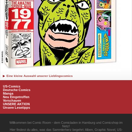
Eine kleine Auswahl unserer Lieblingscomics
US-Comics
Deutsche Comics
Manga
Neu Eingetroffen
Vorschauen
UNSERE AKTION
Unsere Lesetipps
Willkommen bei Comic Room - dem Comicladen in Hamburg und Comicshop im
Netz!
Hier findest du alles, was das Sammlerherz begehrt: Alben, Graphic Novel, US-