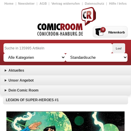
Home
|
Newsletter
|
AGB
|
Vertrag widerrufen
|
Datenschutz
|
Hilfe / Infos
0
Aktuelles
Unser Angebot
Dein Comic Room
LEGION OF SUPER-HEROES #1