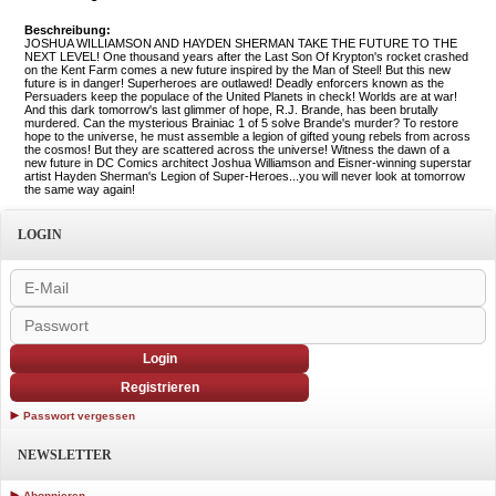
Beschreibung:
JOSHUA WILLIAMSON AND HAYDEN SHERMAN TAKE THE FUTURE TO THE
NEXT LEVEL! One thousand years after the Last Son Of Krypton's rocket crashed
on the Kent Farm comes a new future inspired by the Man of Steel! But this new
future is in danger! Superheroes are outlawed! Deadly enforcers known as the
Persuaders keep the populace of the United Planets in check! Worlds are at war!
And this dark tomorrow's last glimmer of hope, R.J. Brande, has been brutally
murdered. Can the mysterious Brainiac 1 of 5 solve Brande's murder? To restore
hope to the universe, he must assemble a legion of gifted young rebels from across
the cosmos! But they are scattered across the universe! Witness the dawn of a
new future in DC Comics architect Joshua Williamson and Eisner-winning superstar
artist Hayden Sherman's Legion of Super-Heroes...you will never look at tomorrow
the same way again!
LOGIN
Login
Registrieren
Passwort vergessen
NEWSLETTER
Abonnieren