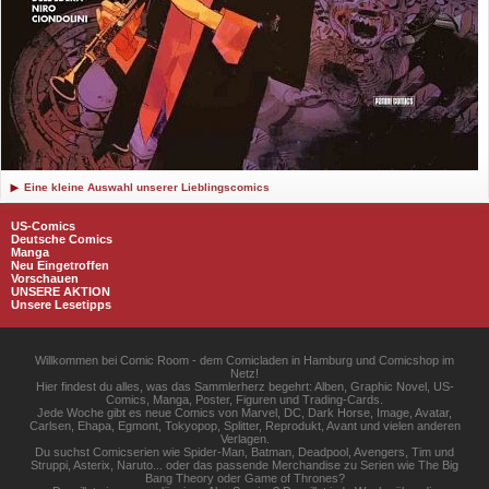
Eine kleine Auswahl unserer Lieblingscomics
US-Comics
Deutsche Comics
Manga
Neu Eingetroffen
Vorschauen
UNSERE AKTION
Unsere Lesetipps
Willkommen bei Comic Room - dem Comicladen in Hamburg und Comicshop im
Netz!
Hier findest du alles, was das Sammlerherz begehrt: Alben, Graphic Novel, US-
Comics, Manga, Poster, Figuren und Trading-Cards.
Jede Woche gibt es neue Comics von Marvel, DC, Dark Horse, Image, Avatar,
Carlsen, Ehapa, Egmont, Tokyopop, Splitter, Reprodukt, Avant und vielen anderen
Verlagen.
Du suchst Comicserien wie Spider-Man, Batman, Deadpool, Avengers, Tim und
Struppi, Asterix, Naruto... oder das passende Merchandise zu Serien wie The Big
Bang Theory oder Game of Thrones?