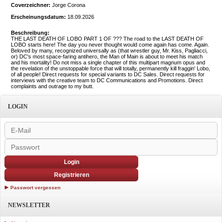
Coverzeichner:
Jorge Corona
Erscheinungsdatum:
18.09.2026
Beschreibung:
THE LAST DEATH OF LOBO PART 1 OF ??? The road to the LAST DEATH OF
LOBO starts here! The day you never thought would come again has come. Again.
Beloved by many, recognized universally as (that wrestler guy, Mr. Kiss, Pagliacci,
or) DC's most space-faring antihero, the Man of Main is about to meet his match
and his mortality! Do not miss a single chapter of this multipart magnum opus and
the revelation of the unstoppable force that will totally, permanently kill fraggin' Lobo,
of all people! Direct requests for special variants to DC Sales. Direct requests for
interviews with the creative team to DC Communications and Promotions. Direct
complaints and outrage to my butt.
LOGIN
Login
Registrieren
Passwort vergessen
NEWSLETTER