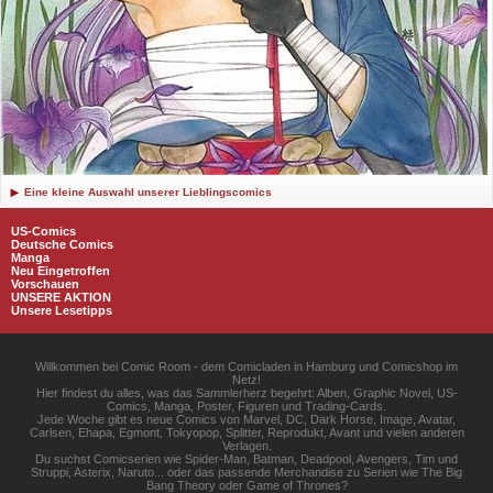
Eine kleine Auswahl unserer Lieblingscomics
US-Comics
Deutsche Comics
Manga
Neu Eingetroffen
Vorschauen
UNSERE AKTION
Unsere Lesetipps
Willkommen bei Comic Room - dem Comicladen in Hamburg und Comicshop im
Netz!
Hier findest du alles, was das Sammlerherz begehrt: Alben, Graphic Novel, US-
Comics, Manga, Poster, Figuren und Trading-Cards.
Jede Woche gibt es neue Comics von Marvel, DC, Dark Horse, Image, Avatar,
Carlsen, Ehapa, Egmont, Tokyopop, Splitter, Reprodukt, Avant und vielen anderen
Verlagen.
Du suchst Comicserien wie Spider-Man, Batman, Deadpool, Avengers, Tim und
Struppi, Asterix, Naruto... oder das passende Merchandise zu Serien wie The Big
Bang Theory oder Game of Thrones?