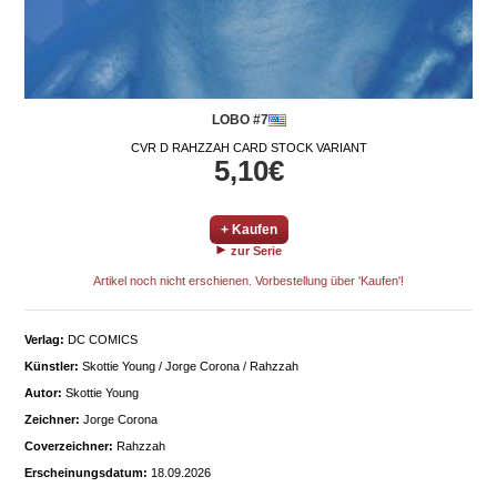
LOBO #7
CVR D RAHZZAH CARD STOCK VARIANT
5,10€
+ Kaufen
zur Serie
Artikel noch nicht erschienen. Vorbestellung über 'Kaufen'!
Verlag:
DC COMICS
Künstler:
Skottie Young / Jorge Corona / Rahzzah
Autor:
Skottie Young
Zeichner:
Jorge Corona
Coverzeichner:
Rahzzah
Erscheinungsdatum:
18.09.2026