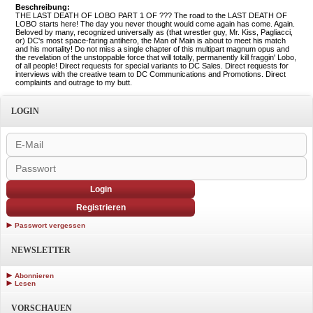
Beschreibung:
THE LAST DEATH OF LOBO PART 1 OF ??? The road to the LAST DEATH OF
LOBO starts here! The day you never thought would come again has come. Again.
Beloved by many, recognized universally as (that wrestler guy, Mr. Kiss, Pagliacci,
or) DC's most space-faring antihero, the Man of Main is about to meet his match
and his mortality! Do not miss a single chapter of this multipart magnum opus and
the revelation of the unstoppable force that will totally, permanently kill fraggin' Lobo,
of all people! Direct requests for special variants to DC Sales. Direct requests for
interviews with the creative team to DC Communications and Promotions. Direct
complaints and outrage to my butt.
LOGIN
Login
Registrieren
Passwort vergessen
NEWSLETTER
Abonnieren
Lesen
VORSCHAUEN