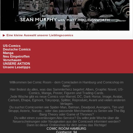
Eine kleine Auswahl unserer Lieblingscomics
US-Comics
Deutsche Comics
Manga
Neu Eingetroffen
Vorschauen
UNSERE AKTION
Unsere Lesetipps
Willkommen bei Comic Room - dem Comicladen in Hamburg und Comicshop im
Netz!
Hier findest du alles, was das Sammlerherz begehrt: Alben, Graphic Novel, US-
Comics, Manga, Poster, Figuren und Trading-Cards.
Jede Woche gibt es neue Comics von Marvel, DC, Dark Horse, Image, Avatar,
Carlsen, Ehapa, Egmont, Tokyopop, Splitter, Reprodukt, Avant und vielen anderen
Verlagen.
Du suchst Comicserien wie Spider-Man, Batman, Deadpool, Avengers, Tim und
Struppi, Asterix, Naruto... oder das passende Merchandise zu Serien wie The Big
Bang Theory oder Game of Thrones?
Du willst einen zuverlässigen Abo-Service? Du willst jede Woche über die
Neuerscheinungen oder Neuigkeiten aus der Comicwelt informiert werden?
Dann ist dieser Onlineshop für dich genau das Richtige!
COMIC ROOM HAMBURG
Güntherstr. 94