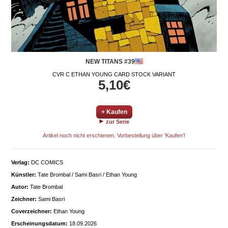
NEW TITANS #39
CVR C ETHAN YOUNG CARD STOCK VARIANT
5,10€
+ Kaufen
zur Serie
Artikel noch nicht erschienen. Vorbestellung über 'Kaufen'!
Verlag:
DC COMICS
Künstler:
Tate Brombal / Sami Basri / Ethan Young
Autor:
Tate Brombal
Zeichner:
Sami Basri
Coverzeichner:
Ethan Young
Erscheinungsdatum:
18.09.2026