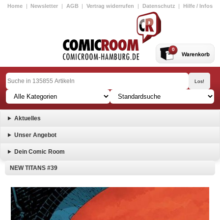
Home
|
Newsletter
|
AGB
|
Vertrag widerrufen
|
Datenschutz
|
Hilfe / Infos
0
Aktuelles
Unser Angebot
Dein Comic Room
NEW TITANS #39