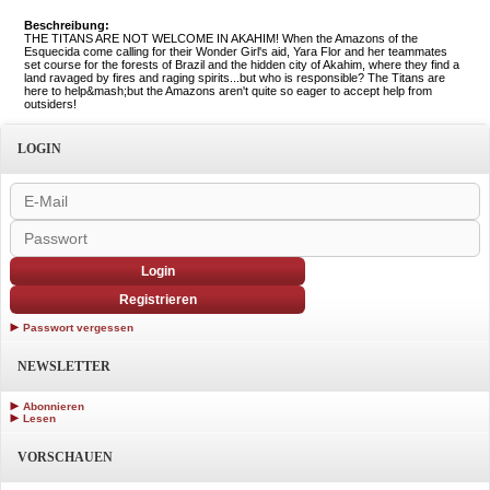
Beschreibung:
THE TITANS ARE NOT WELCOME IN AKAHIM! When the Amazons of the
Esquecida come calling for their Wonder Girl's aid, Yara Flor and her teammates
set course for the forests of Brazil and the hidden city of Akahim, where they find a
land ravaged by fires and raging spirits...but who is responsible? The Titans are
here to help&mash;but the Amazons aren't quite so eager to accept help from
outsiders!
LOGIN
Login
Registrieren
Passwort vergessen
NEWSLETTER
Abonnieren
Lesen
VORSCHAUEN