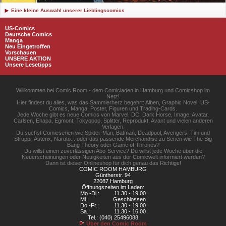
Eine kleine Auswahl unserer Lieblingscomics
US-Comics
Deutsche Comics
Manga
Neu Eingetroffen
Vorschauen
UNSERE AKTION
Unsere Lesetipps
Willkommen bei Comic Room - dem Comicladen in Hamburg und Comicshop im
Netz!
Hier findest du alles, was das Sammlerherz begehrt: Alben, Graphic Novel, US-
Comics, Manga, Poster, Figuren und Trading-Cards.
Jede Woche gibt es neue Comics von Marvel, DC, Dark Horse, Image, Avatar,
Carlsen, Ehapa, Egmont, Tokyopop, Splitter, Reprodukt, Avant und vielen anderen
Verlagen.
Du suchst Comicserien wie Spider-Man, Batman, Deadpool, Avengers, Tim und
Struppi, Asterix, Naruto... oder das passende Merchandise zu Serien wie The Big
Bang Theory oder Game of Thrones?
Du willst einen zuverlässigen Abo-Service? Du willst jede Woche über die
Neuerscheinungen oder Neuigkeiten aus der Comicwelt informiert werden?
Dann ist dieser Onlineshop für dich genau das Richtige!
COMIC ROOM HAMBURG
Güntherstr. 94
22087 Hamburg
Öffnungszeiten im Laden:
Mo.-Di.:
11.30 - 19.00
Mi.:
Geschlossen
Do.-Fr.:
11.30 - 19.00
Sa.:
11.30 - 16.00
Tel.: (040) 25496088
Über den Comic Room