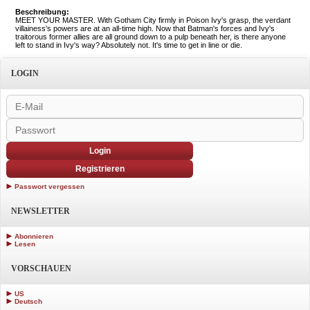
Beschreibung:
MEET YOUR MASTER. With Gotham City firmly in Poison Ivy's grasp, the verdant
villainess's powers are at an all-time high. Now that Batman's forces and Ivy's
traitorous former allies are all ground down to a pulp beneath her, is there anyone
left to stand in Ivy's way? Absolutely not. It's time to get in line or die.
LOGIN
Login
Registrieren
Passwort vergessen
NEWSLETTER
Abonnieren
Lesen
VORSCHAUEN
US
Deutsch