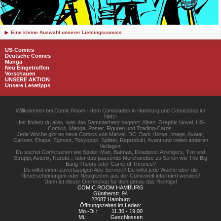
Eine kleine Auswahl unserer Lieblingscomics
US-Comics
Deutsche Comics
Manga
Neu Eingetroffen
Vorschauen
UNSERE AKTION
Unsere Lesetipps
Willkommen bei Comic Room - dem Comicladen in Hamburg und Comicshop im
Netz!
Hier findest du alles, was das Sammlerherz begehrt: Alben, Graphic Novel, US-
Comics, Manga, Poster, Figuren und Trading-Cards.
Jede Woche gibt es neue Comics von Marvel, DC, Dark Horse, Image, Avatar,
Carlsen, Ehapa, Egmont, Tokyopop, Splitter, Reprodukt, Avant und vielen anderen
Verlagen.
Du suchst Comicserien wie Spider-Man, Batman, Deadpool, Avengers, Tim und
Struppi, Asterix, Naruto... oder das passende Merchandise zu Serien wie The Big
Bang Theory oder Game of Thrones?
Du willst einen zuverlässigen Abo-Service? Du willst jede Woche über die
Neuerscheinungen oder Neuigkeiten aus der Comicwelt informiert werden?
Dann ist dieser Onlineshop für dich genau das Richtige!
COMIC ROOM HAMBURG
Güntherstr. 94
22087 Hamburg
Öffnungszeiten im Laden:
Mo.-Di.:
11.30 - 19.00
Mi.:
Geschlossen