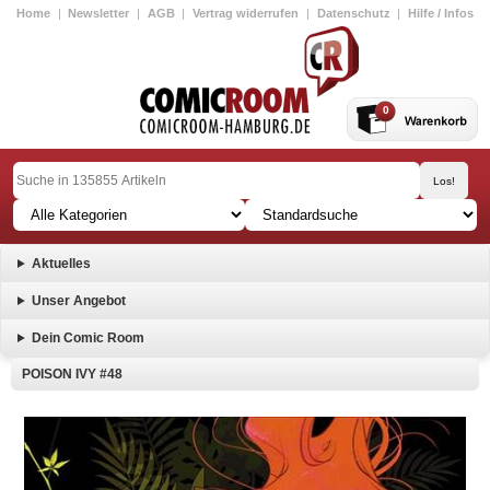
Home
|
Newsletter
|
AGB
|
Vertrag widerrufen
|
Datenschutz
|
Hilfe / Infos
0
Aktuelles
Unser Angebot
Dein Comic Room
POISON IVY #48