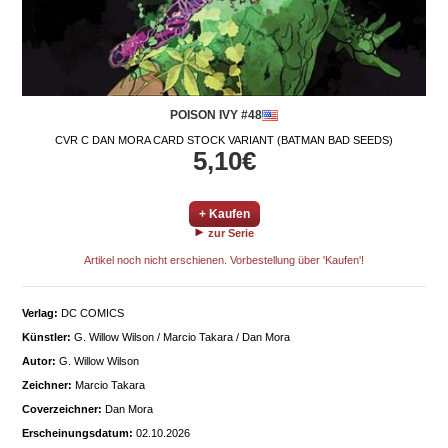
POISON IVY #48
CVR C DAN MORA CARD STOCK VARIANT (BATMAN BAD SEEDS)
5,10€
+ Kaufen
zur Serie
Artikel noch nicht erschienen. Vorbestellung über 'Kaufen'!
Verlag:
DC COMICS
Künstler:
G. Willow Wilson / Marcio Takara / Dan Mora
Autor:
G. Willow Wilson
Zeichner:
Marcio Takara
Coverzeichner:
Dan Mora
Erscheinungsdatum:
02.10.2026