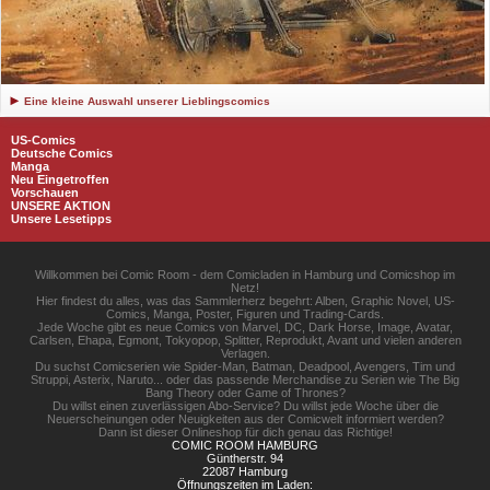
Eine kleine Auswahl unserer Lieblingscomics
US-Comics
Deutsche Comics
Manga
Neu Eingetroffen
Vorschauen
UNSERE AKTION
Unsere Lesetipps
Willkommen bei Comic Room - dem Comicladen in Hamburg und Comicshop im
Netz!
Hier findest du alles, was das Sammlerherz begehrt: Alben, Graphic Novel, US-
Comics, Manga, Poster, Figuren und Trading-Cards.
Jede Woche gibt es neue Comics von Marvel, DC, Dark Horse, Image, Avatar,
Carlsen, Ehapa, Egmont, Tokyopop, Splitter, Reprodukt, Avant und vielen anderen
Verlagen.
Du suchst Comicserien wie Spider-Man, Batman, Deadpool, Avengers, Tim und
Struppi, Asterix, Naruto... oder das passende Merchandise zu Serien wie The Big
Bang Theory oder Game of Thrones?
Du willst einen zuverlässigen Abo-Service? Du willst jede Woche über die
Neuerscheinungen oder Neuigkeiten aus der Comicwelt informiert werden?
Dann ist dieser Onlineshop für dich genau das Richtige!
COMIC ROOM HAMBURG
Güntherstr. 94
22087 Hamburg
Öffnungszeiten im Laden: