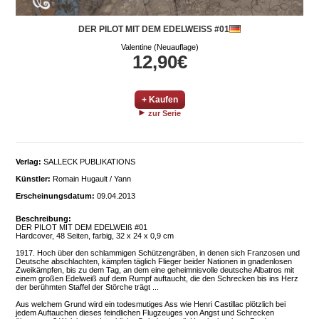
DER PILOT MIT DEM EDELWEISS #01
Valentine (Neuauflage)
12,90€
+ Kaufen
zur Serie
Verlag:
SALLECK PUBLIKATIONS
Künstler:
Romain Hugault / Yann
Erscheinungsdatum:
09.04.2013
Beschreibung:
DER PILOT MIT DEM EDELWEIß #01
Hardcover, 48 Seiten, farbig, 32 x 24 x 0,9 cm
1917. Hoch über den schlammigen Schützengräben, in denen sich Franzosen und
Deutsche abschlachten, kämpfen täglich Flieger beider Nationen in gnadenlosen
Zweikämpfen, bis zu dem Tag, an dem eine geheimnisvolle deutsche Albatros mit
einem großen Edelweiß auf dem Rumpf auftaucht, die den Schrecken bis ins Herz
der berühmten Staffel der Störche trägt ...
Aus welchem Grund wird ein todesmutiges Ass wie Henri Castillac plötzlich bei
jedem Auftauchen dieses feindlichen Flugzeuges von Angst und Schrecken