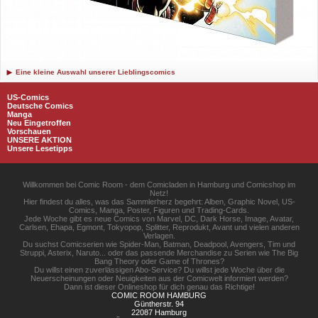
Eine kleine Auswahl unserer Lieblingscomics
US-Comics
Deutsche Comics
Manga
Neu Eingetroffen
Vorschauen
UNSERE AKTION
Unsere Lesetipps
Willkommen bei Comic Room - dem Comicladen in Hamburg und Comicshop im
Netz!
Hier findest du alles, was das Sammlerherz begehrt: Alben, Graphic Novel, US-
Comics, Manga, Poster, Figuren und Trading-Cards.
Jede Woche gibt es neue Comics von Marvel, DC, Dark Horse, Image, Avatar,
Carlsen, Ehapa, Egmont, Tokyopop, Splitter, Reprodukt, Avant und vielen anderen
Verlagen.
Du suchst Comicserien wie Spider-Man, Batman, Deadpool, Avengers, Tim und
Struppi, Asterix, Naruto... oder das passende Merchandise zu Serien wie The Big
Bang Theory oder Game of Thrones?
Du willst einen zuverlässigen Abo-Service? Du willst jede Woche über die
Neuerscheinungen oder Neuigkeiten aus der Comicwelt informiert werden?
Dann ist dieser Onlineshop für dich genau das Richtige!
COMIC ROOM HAMBURG
Güntherstr. 94
22087 Hamburg