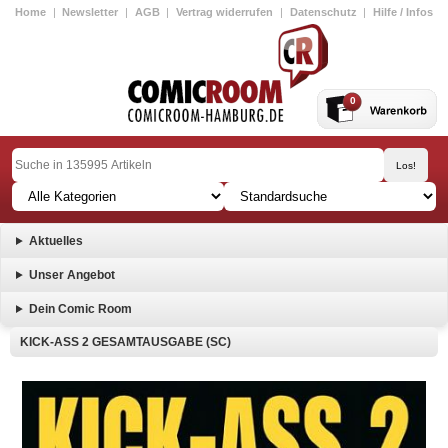
Home
|
Newsletter
|
AGB
|
Vertrag widerrufen
|
Datenschutz
|
Hilfe / Infos
0
Aktuelles
Unser Angebot
Dein Comic Room
KICK-ASS 2 GESAMTAUSGABE (SC)