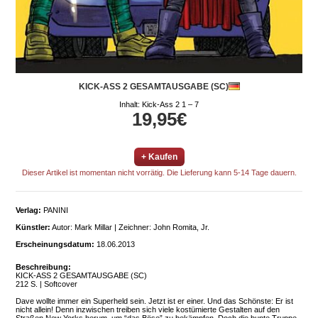
KICK-ASS 2 GESAMTAUSGABE (SC)
Inhalt: Kick-Ass 2 1 – 7
19,95€
+ Kaufen
Dieser Artikel ist momentan nicht vorrätig. Die Lieferung kann 5-14 Tage dauern.
Verlag:
PANINI
Künstler:
Autor: Mark Millar | Zeichner: John Romita, Jr.
Erscheinungsdatum:
18.06.2013
Beschreibung:
KICK-ASS 2 GESAMTAUSGABE (SC)
212 S. | Softcover
Dave wollte immer ein Superheld sein. Jetzt ist er einer. Und das Schönste: Er ist
nicht allein! Denn inzwischen treiben sich viele kostümierte Gestalten auf den
Straßen New Yorks herum, um “das Böse” zu bekämpfen. Doch die bunte Truppe