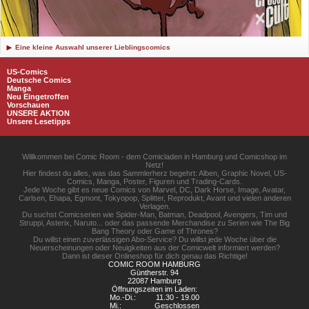
Eine kleine Auswahl unserer Lieblingscomics
US-Comics
Deutsche Comics
Manga
Neu Eingetroffen
Vorschauen
UNSERE AKTION
Unsere Lesetipps
Willkommen bei Comic Room - dem Comicladen in Hamburg und Comicshop im
Netz!
Hier findest du alles, was das Sammlerherz begehrt: Alben, Graphic Novel, US-
Comics, Manga, Poster, Figuren und Trading-Cards.
Jede Woche gibt es neue Comics von Marvel, DC, Dark Horse, Image, Avatar,
Carlsen, Ehapa, Egmont, Tokyopop, Splitter, Reprodukt, Avant und vielen anderen
Verlagen.
Du suchst Comicserien wie Spider-Man, Batman, Deadpool, Avengers, Tim und
Struppi, Asterix, Naruto... oder das passende Merchandise zu Serien wie The Big
Bang Theory oder Game of Thrones?
Du willst einen zuverlässigen Abo-Service? Du willst jede Woche über die
Neuerscheinungen oder Neuigkeiten aus der Comicwelt informiert werden?
Dann ist dieser Onlineshop für dich genau das Richtige!
COMIC ROOM HAMBURG
Güntherstr. 94
22087 Hamburg
Öffnungszeiten im Laden:
Mo.-Di.:
11.30 - 19.00
Mi.:
Geschlossen