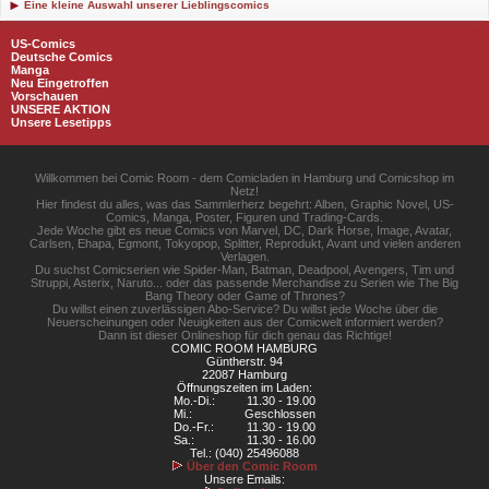
Eine kleine Auswahl unserer Lieblingscomics
US-Comics
Deutsche Comics
Manga
Neu Eingetroffen
Vorschauen
UNSERE AKTION
Unsere Lesetipps
Willkommen bei Comic Room - dem Comicladen in Hamburg und Comicshop im
Netz!
Hier findest du alles, was das Sammlerherz begehrt: Alben, Graphic Novel, US-
Comics, Manga, Poster, Figuren und Trading-Cards.
Jede Woche gibt es neue Comics von Marvel, DC, Dark Horse, Image, Avatar,
Carlsen, Ehapa, Egmont, Tokyopop, Splitter, Reprodukt, Avant und vielen anderen
Verlagen.
Du suchst Comicserien wie Spider-Man, Batman, Deadpool, Avengers, Tim und
Struppi, Asterix, Naruto... oder das passende Merchandise zu Serien wie The Big
Bang Theory oder Game of Thrones?
Du willst einen zuverlässigen Abo-Service? Du willst jede Woche über die
Neuerscheinungen oder Neuigkeiten aus der Comicwelt informiert werden?
Dann ist dieser Onlineshop für dich genau das Richtige!
COMIC ROOM HAMBURG
Güntherstr. 94
22087 Hamburg
Öffnungszeiten im Laden:
Mo.-Di.:
11.30 - 19.00
Mi.:
Geschlossen
Do.-Fr.:
11.30 - 19.00
Sa.:
11.30 - 16.00
Tel.: (040) 25496088
Über den Comic Room
Unsere Emails: