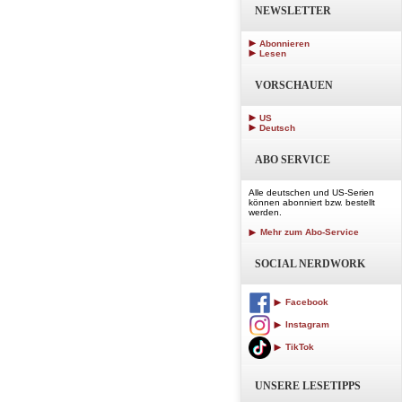
NEWSLETTER
Abonnieren
Lesen
VORSCHAUEN
US
Deutsch
ABO SERVICE
Alle deutschen und US-Serien
können abonniert bzw. bestellt
werden.
Mehr zum Abo-Service
SOCIAL NERDWORK
Facebook
Instagram
TikTok
UNSERE LESETIPPS