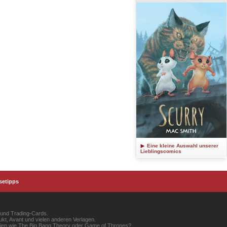
Eine kleine Auswahl unserer
Lieblingscomics
setipps
 und Trading-Cards.
kt, Avant und vielen anderen Verlagen.
erien wie The Big Bang Theory oder Game of Thrones?