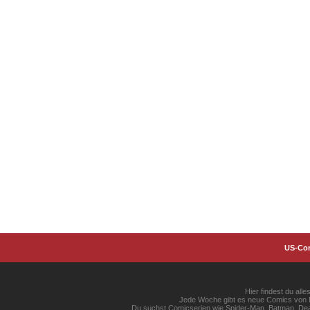
US-Co
Hier findest du al
Jede Woche gibt es neue Comics von Ma
Du suchst Comicserien wie Spider-Man, Batman, Dead