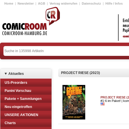
Home
|
Newsletter
|
AGB
|
Vertrag widerrufen
|
Datenschutz
|
Hilfe / Infos
PROJECT RIESE (2023)
Aktuelles
US-Preorders
Panini Vorschau
PROJECT RIESE (2
Pakete + Sammlungen
#1-6 im Paket! | komp
Neu eingetroffen
UNSERE AKTIONEN
Charts