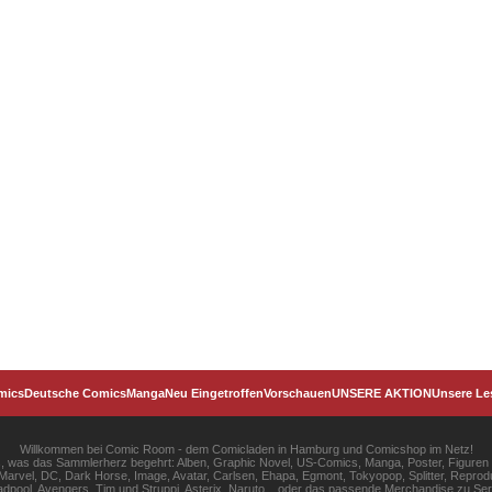
mics
Deutsche Comics
Manga
Neu Eingetroffen
Vorschauen
UNSERE AKTION
Unsere Le
Willkommen bei Comic Room - dem Comicladen in Hamburg und Comicshop im Netz!
les, was das Sammlerherz begehrt: Alben, Graphic Novel, US-Comics, Manga, Poster, Figuren
rvel, DC, Dark Horse, Image, Avatar, Carlsen, Ehapa, Egmont, Tokyopop, Splitter, Reprodu
pool, Avengers, Tim und Struppi, Asterix, Naruto... oder das passende Merchandise zu S