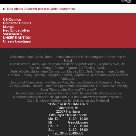
Eine kleine Auswahl unserer Lieblingscomics
US-Comics
Deutsche Comics
Manga
Neu Eingetroffen
Vorschauen
UNSERE AKTION
Unsere Lesetipps
Willkommen bei Comic Room - dem Comicladen in Hamburg und Comicshop im
Netz!
Hier findest du alles, was das Sammlerherz begehrt: Alben, Graphic Novel, US-
Comics, Manga, Poster, Figuren und Trading-Cards.
Jede Woche gibt es neue Comics von Marvel, DC, Dark Horse, Image, Avatar,
Carlsen, Ehapa, Egmont, Tokyopop, Splitter, Reprodukt, Avant und vielen anderen
Verlagen.
Du suchst Comicserien wie Spider-Man, Batman, Deadpool, Avengers, Tim und
Struppi, Asterix, Naruto... oder das passende Merchandise zu Serien wie The Big
Bang Theory oder Game of Thrones?
Du willst einen zuverlässigen Abo-Service? Du willst jede Woche über die
Neuerscheinungen oder Neuigkeiten aus der Comicwelt informiert werden?
Dann ist dieser Onlineshop für dich genau das Richtige!
COMIC ROOM HAMBURG
Güntherstr. 94
22087 Hamburg
Öffnungszeiten im Laden:
Mo.-Di.:
11.30 - 19.00
Mi.:
Geschlossen
Do.-Fr.:
11.30 - 19.00
Sa.:
11.30 - 16.00
Tel.: (040) 25496088