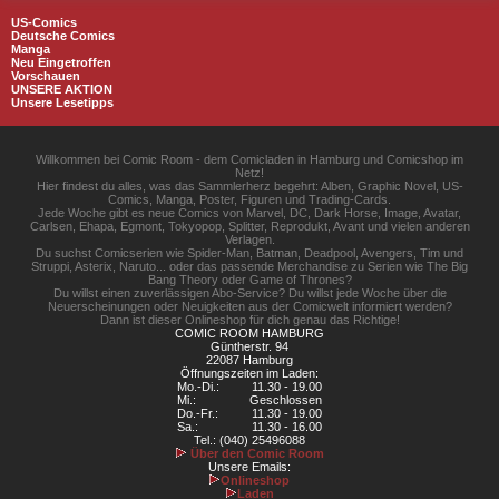
US-Comics
Deutsche Comics
Manga
Neu Eingetroffen
Vorschauen
UNSERE AKTION
Unsere Lesetipps
Willkommen bei Comic Room - dem Comicladen in Hamburg und Comicshop im
Netz!
Hier findest du alles, was das Sammlerherz begehrt: Alben, Graphic Novel, US-
Comics, Manga, Poster, Figuren und Trading-Cards.
Jede Woche gibt es neue Comics von Marvel, DC, Dark Horse, Image, Avatar,
Carlsen, Ehapa, Egmont, Tokyopop, Splitter, Reprodukt, Avant und vielen anderen
Verlagen.
Du suchst Comicserien wie Spider-Man, Batman, Deadpool, Avengers, Tim und
Struppi, Asterix, Naruto... oder das passende Merchandise zu Serien wie The Big
Bang Theory oder Game of Thrones?
Du willst einen zuverlässigen Abo-Service? Du willst jede Woche über die
Neuerscheinungen oder Neuigkeiten aus der Comicwelt informiert werden?
Dann ist dieser Onlineshop für dich genau das Richtige!
COMIC ROOM HAMBURG
Güntherstr. 94
22087 Hamburg
Öffnungszeiten im Laden:
Mo.-Di.:
11.30 - 19.00
Mi.:
Geschlossen
Do.-Fr.:
11.30 - 19.00
Sa.:
11.30 - 16.00
Tel.: (040) 25496088
Über den Comic Room
Unsere Emails:
Onlineshop
Laden