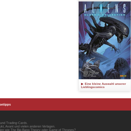
Eine kleine Auswahl unserer
Lieblingscomics
setipps
 und Trading-Cards.
kt, Avant und vielen anderen Verlagen.
erien wie The Big Bang Theory oder Game of Thrones?