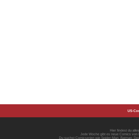
US-Co
Hier findest du al
Jede Woche gibt es neue Comics von Ma
Du suchst Comicserien wie Spider-Man, Batman, Dead