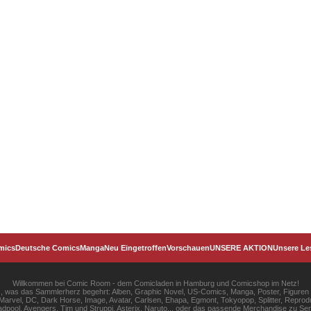
mics
Deutsche Comics
Manga
Neu Eingetroffen
Vorschauen
UNSERE AKTION
Unsere Le
Willkommen bei Comic Room - dem Comicladen in Hamburg und Comicshop im Netz!
les, was das Sammlerherz begehrt: Alben, Graphic Novel, US-Comics, Manga, Poster, Figuren
rvel, DC, Dark Horse, Image, Avatar, Carlsen, Ehapa, Egmont, Tokyopop, Splitter, Reprodu
pool, Avengers, Tim und Struppi, Asterix, Naruto... oder das passende Merchandise zu S