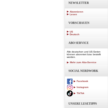
NEWSLETTER
Abonnieren
Lesen
VORSCHAUEN
US
Deutsch
ABO SERVICE
Alle deutschen und US-Serien
können abonniert bzw. bestellt
werden.
Mehr zum Abo-Service
SOCIAL NERDWORK
Facebook
Instagram
TikTok
UNSERE LESETIPPS