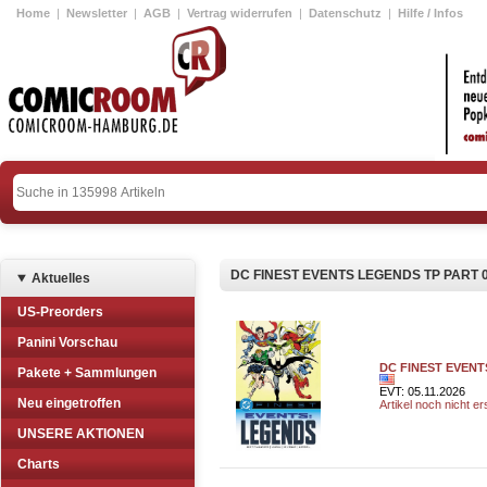
Home
|
Newsletter
|
AGB
|
Vertrag widerrufen
|
Datenschutz
|
Hilfe / Infos
DC FINEST EVENTS LEGENDS TP PART 
Aktuelles
US-Preorders
Panini Vorschau
DC FINEST EVENT
Pakete + Sammlungen
EVT: 05.11.2026
Neu eingetroffen
Artikel noch nicht e
UNSERE AKTIONEN
Charts