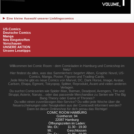
Eine kleine Auswahl unserer Lieblingscomics
US-Comics
Deutsche Comics
Manga
Neu Eingetroffen
Vorschauen
UNSERE AKTION
Unsere Lesetipps
Willkommen bei Comic Room - dem Comicladen in Hamburg und Comicshop im
Netz!
Hier findest du alles, was das Sammlerherz begehrt: Alben, Graphic Novel, US-
Comics, Manga, Poster, Figuren und Trading-Cards.
Jede Woche gibt es neue Comics von Marvel, DC, Dark Horse, Image, Avatar,
Carlsen, Ehapa, Egmont, Tokyopop, Splitter, Reprodukt, Avant und vielen anderen
Verlagen.
Du suchst Comicserien wie Spider-Man, Batman, Deadpool, Avengers, Tim und
Struppi, Asterix, Naruto... oder das passende Merchandise zu Serien wie The Big
Bang Theory oder Game of Thrones?
Du willst einen zuverlässigen Abo-Service? Du willst jede Woche über die
Neuerscheinungen oder Neuigkeiten aus der Comicwelt informiert werden?
Dann ist dieser Onlineshop für dich genau das Richtige!
COMIC ROOM HAMBURG
Güntherstr. 94
22087 Hamburg
Öffnungszeiten im Laden:
Mo.-Di.:
11.30 - 19.00
Mi.:
Geschlossen
Do.-Fr.:
11.30 - 19.00