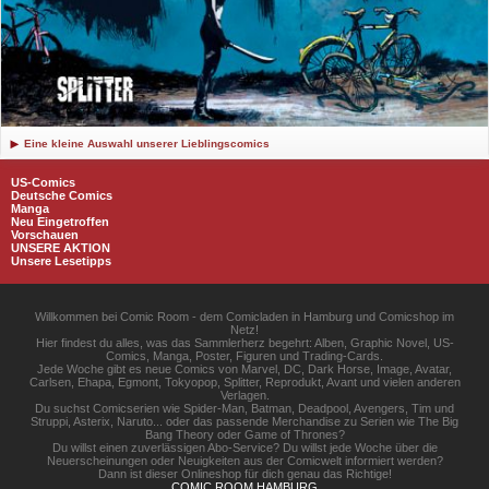
Eine kleine Auswahl unserer Lieblingscomics
US-Comics
Deutsche Comics
Manga
Neu Eingetroffen
Vorschauen
UNSERE AKTION
Unsere Lesetipps
Willkommen bei Comic Room - dem Comicladen in Hamburg und Comicshop im
Netz!
Hier findest du alles, was das Sammlerherz begehrt: Alben, Graphic Novel, US-
Comics, Manga, Poster, Figuren und Trading-Cards.
Jede Woche gibt es neue Comics von Marvel, DC, Dark Horse, Image, Avatar,
Carlsen, Ehapa, Egmont, Tokyopop, Splitter, Reprodukt, Avant und vielen anderen
Verlagen.
Du suchst Comicserien wie Spider-Man, Batman, Deadpool, Avengers, Tim und
Struppi, Asterix, Naruto... oder das passende Merchandise zu Serien wie The Big
Bang Theory oder Game of Thrones?
Du willst einen zuverlässigen Abo-Service? Du willst jede Woche über die
Neuerscheinungen oder Neuigkeiten aus der Comicwelt informiert werden?
Dann ist dieser Onlineshop für dich genau das Richtige!
COMIC ROOM HAMBURG