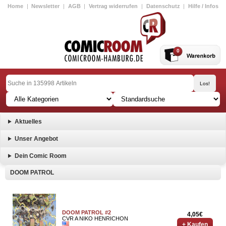
Home
|
Newsletter
|
AGB
|
Vertrag widerrufen
|
Datenschutz
|
Hilfe / Infos
0
Aktuelles
Unser Angebot
Dein Comic Room
DOOM PATROL
DOOM PATROL #2
4,05€
CVR A NIKO HENRICHON
+ Kaufen