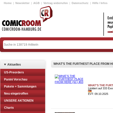
Home
|
Newsletter
|
AGB
|
Vertrag widerrufen
|
Datenschutz
|
Hilfe / Infos
WHAT’S THE FURTHEST PLACE FROM H
Aktuelles
US-Preorders
Panini Vorschau
WHAT’S THE FURT
Pakete + Sammlungen
Limitiert auf 333 Ex
Neu eingetroffen
EVT: 09.10.2025
UNSERE AKTIONEN
Charts