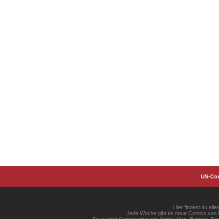
US-Co
Hier findest du al
Jede Woche gibt es neue Comics von Ma