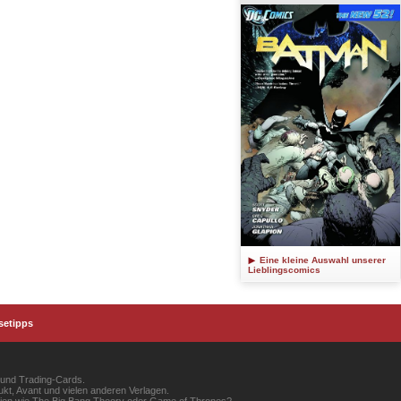
Eine kleine Auswahl unserer
Lieblingscomics
setipps
 und Trading-Cards.
kt, Avant und vielen anderen Verlagen.