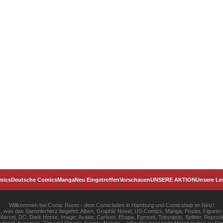
mics
Deutsche Comics
Manga
Neu Eingetroffen
Vorschauen
UNSERE AKTION
Unsere Le
Willkommen bei Comic Room - dem Comicladen in Hamburg und Comicshop im Netz!
les, was das Sammlerherz begehrt: Alben, Graphic Novel, US-Comics, Manga, Poster, Figuren
rvel, DC, Dark Horse, Image, Avatar, Carlsen, Ehapa, Egmont, Tokyopop, Splitter, Reprodu