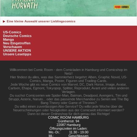
Eine kleine Auswahl unserer Lieblingscomics
US-Comics
Deutsche Comics
Manga
Neu Eingetroffen
Vorschauen
UNSERE AKTION
Unsere Lesetipps
Willkommen bei Comic Room - dem Comicladen in Hamburg und Comicshop im
Netz!
Hier findest du alles, was das Sammlerherz begehrt: Alben, Graphic Novel, US-
Comics, Manga, Poster, Figuren und Trading-Cards.
Jede Woche gibt es neue Comics von Marvel, DC, Dark Horse, Image, Avatar,
Carlsen, Ehapa, Egmont, Tokyopop, Splitter, Reprodukt, Avant und vielen anderen
Verlagen.
Du suchst Comicserien wie Spider-Man, Batman, Deadpool, Avengers, Tim und
Struppi, Asterix, Naruto... oder das passende Merchandise zu Serien wie The Big
Bang Theory oder Game of Thrones?
Du willst einen zuverlässigen Abo-Service? Du willst jede Woche über die
Neuerscheinungen oder Neuigkeiten aus der Comicwelt informiert werden?
Dann ist dieser Onlineshop für dich genau das Richtige!
COMIC ROOM HAMBURG
Güntherstr. 94
22087 Hamburg
Öffnungszeiten im Laden:
Mo.-Di.:
11.30 - 19.00
Mi.:
Geschlossen