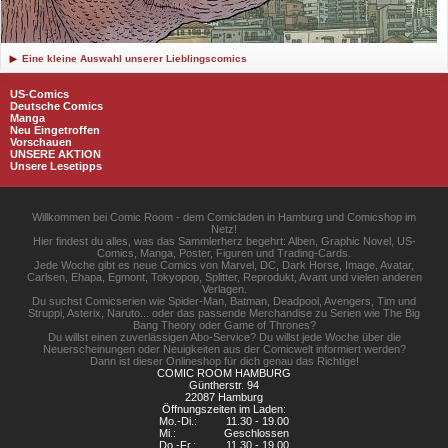
Eine kleine Auswahl unserer Lieblingscomics
US-Comics
Deutsche Comics
Manga
Neu Eingetroffen
Vorschauen
UNSERE AKTION
Unsere Lesetipps
Willkommen bei Comic Room - dem Comicladen in Hamburg und Comicshop im
Netz!
Hier findest du alles, was das Sammlerherz begehrt: Alben, Graphic Novel, US-
Comics, Manga, Poster, Figuren und Trading-Cards.
Jede Woche gibt es neue Comics von Marvel, DC, Dark Horse, Image, Avatar,
Carlsen, Ehapa, Egmont, Tokyopop, Splitter, Reprodukt, Avant und vielen anderen
Verlagen.
Du suchst Comicserien wie Spider-Man, Batman, Deadpool, Avengers, Tim und
Struppi, Asterix, Naruto... oder das passende Merchandise zu Serien wie The Big
Bang Theory oder Game of Thrones?
Du willst einen zuverlässigen Abo-Service? Du willst jede Woche über die
Neuerscheinungen oder Neuigkeiten aus der Comicwelt informiert werden?
Dann ist dieser Onlineshop für dich genau das Richtige!
COMIC ROOM HAMBURG
Güntherstr. 94
22087 Hamburg
Öffnungszeiten im Laden:
Mo.-Di.:
11.30 - 19.00
Mi.:
Geschlossen
Do.-Fr.:
11.30 - 19.00