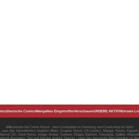
mics
Deutsche Comics
Manga
Neu Eingetroffen
Vorschauen
UNSERE AKTION
Unsere Le
Willkommen bei Comic Room - dem Comicladen in Hamburg und Comicshop im Netz!
les, was das Sammlerherz begehrt: Alben, Graphic Novel, US-Comics, Manga, Poster, Figuren
rvel, DC, Dark Horse, Image, Avatar, Carlsen, Ehapa, Egmont, Tokyopop, Splitter, Reprodu
pool, Avengers, Tim und Struppi, Asterix, Naruto... oder das passende Merchandise zu S