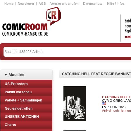
Home
|
Newsletter
|
AGB
|
Vertrag widerrufen
|
Datenschutz
|
Hilfe / Infos
CATCHING HELL FEAT REGGIE BANNIS
Aktuelles
US-Preorders
Panini Vorschau
CATCHING HELL F
Pakete + Sammlungen
CVR G GREG LARO
EVT: 17.07.2026
Neu eingetroffen
Artikel noch nicht e
UNSERE AKTIONEN
Charts