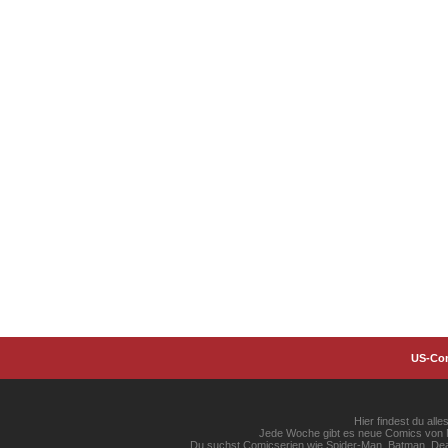
US-Co
Hier findest du al
Jede Woche gibt es neue Comics von Ma
Du suchst Comicserien wie Spider-Man, Batman, Dead