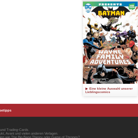
Eine kleine Auswahl unserer
Lieblingscomics
setipps
 und Trading-Cards.
kt, Avant und vielen anderen Verlagen.
erien wie The Big Bang Theory oder Game of Thrones?