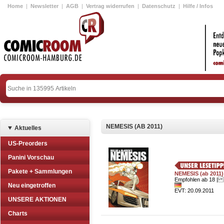
Home
|
Newsletter
|
AGB
|
Vertrag widerrufen
|
Datenschutz
|
Hilfe / Infos
NEMESIS (AB 2011)
Aktuelles
US-Preorders
Panini Vorschau
Pakete + Sammlungen
NEMESIS (ab 2011)
Empfohlen ab 18 | E
Neu eingetroffen
EVT: 20.09.2011
UNSERE AKTIONEN
Charts