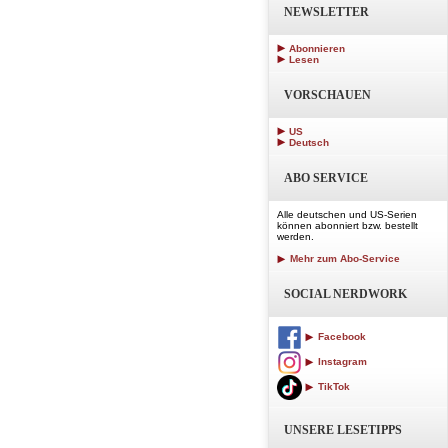
NEWSLETTER
Abonnieren
Lesen
VORSCHAUEN
US
Deutsch
ABO SERVICE
Alle deutschen und US-Serien
können abonniert bzw. bestellt
werden.
Mehr zum Abo-Service
SOCIAL NERDWORK
Facebook
Instagram
TikTok
UNSERE LESETIPPS