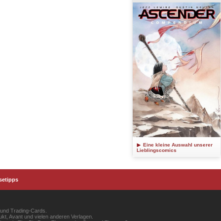
Eine kleine Auswahl unserer
Lieblingscomics
setipps
 und Trading-Cards.
kt, Avant und vielen anderen Verlagen.