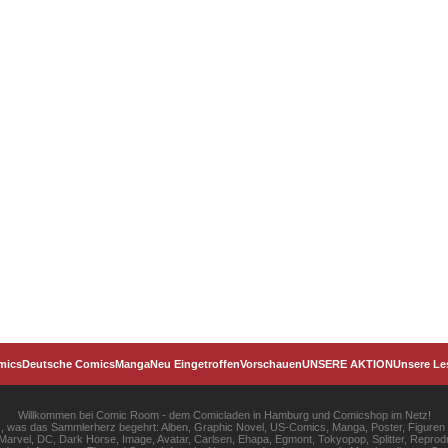
mics
Deutsche Comics
Manga
Neu Eingetroffen
Vorschauen
UNSERE AKTION
Unsere Le
Willkommen bei Comic Room - dem Comicladen in Hamburg und Comicshop im Netz!
les, was das Sammlerherz begehrt: Alben, Graphic Novel, US-Comics, Manga, Poster, Figuren
rvel, DC, Dark Horse, Image, Avatar, Carlsen, Ehapa, Egmont, Tokyopop, Splitter, Reprodu