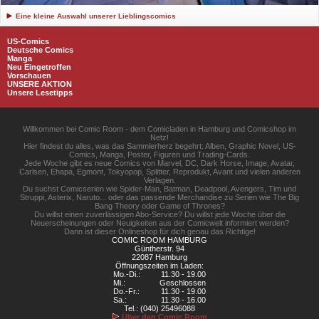
Eine kleine Auswahl unserer Lieblingscomics
US-Comics
Deutsche Comics
Manga
Neu Eingetroffen
Vorschauen
UNSERE AKTION
Unsere Lesetipps
Willkommen bei Comic Room - dem Comicladen in Hamburg und Comicshop im
Netz!
Hier findest du alles, was das Sammlerherz begehrt: Alben, Graphic Novel, US-
Comics, Manga, Poster, Figuren und Trading-Cards.
Jede Woche gibt es neue Comics von Marvel, DC, Dark Horse, Image, Avatar,
Carlsen, Ehapa, Egmont, Tokyopop, Splitter, Reprodukt, Avant und vielen anderen
Verlagen.
Du suchst Comicserien wie Spider-Man, Batman, Deadpool, Avengers, Tim und
Struppi, Asterix, Naruto... oder das passende Merchandise zu Serien wie The Big
Bang Theory oder Game of Thrones?
Du willst einen zuverlässigen Abo-Service? Du willst jede Woche über die
Neuerscheinungen oder Neuigkeiten aus der Comicwelt informiert werden?
Dann ist dieser Onlineshop für dich genau das Richtige!
COMIC ROOM HAMBURG
Güntherstr. 94
22087 Hamburg
Öffnungszeiten im Laden:
Mo.-Di.:
11.30 - 19.00
Mi.:
Geschlossen
Do.-Fr.:
11.30 - 19.00
Sa.:
11.30 - 16.00
Tel.: (040) 25496088
Über den Comic Room