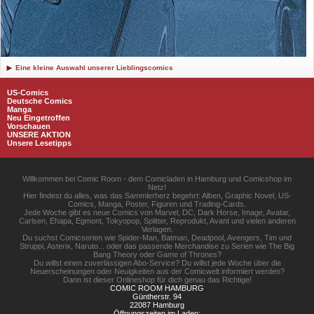
Eine kleine Auswahl unserer Lieblingscomics
US-Comics
Deutsche Comics
Manga
Neu Eingetroffen
Vorschauen
UNSERE AKTION
Unsere Lesetipps
Willkommen bei Comic Room - dem Comicladen in Hamburg und Comicshop im
Netz!
Hier findest du alles, was das Sammlerherz begehrt: Alben, Graphic Novel, US-
Comics, Manga, Poster, Figuren und Trading-Cards.
Jede Woche gibt es neue Comics von Marvel, DC, Dark Horse, Image, Avatar,
Carlsen, Ehapa, Egmont, Tokyopop, Splitter, Reprodukt, Avant und vielen anderen
Verlagen.
Du suchst Comicserien wie Spider-Man, Batman, Deadpool, Avengers, Tim und
Struppi, Asterix, Naruto... oder das passende Merchandise zu Serien wie The Big
Bang Theory oder Game of Thrones?
Du willst einen zuverlässigen Abo-Service? Du willst jede Woche über die
Neuerscheinungen oder Neuigkeiten aus der Comicwelt informiert werden?
Dann ist dieser Onlineshop für dich genau das Richtige!
COMIC ROOM HAMBURG
Güntherstr. 94
22087 Hamburg
Öffnungszeiten im Laden: