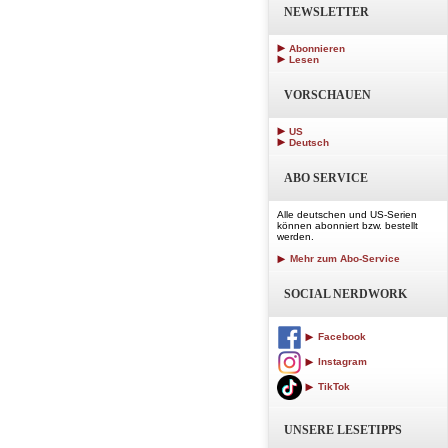
NEWSLETTER
Abonnieren
Lesen
VORSCHAUEN
US
Deutsch
ABO SERVICE
Alle deutschen und US-Serien
können abonniert bzw. bestellt
werden.
Mehr zum Abo-Service
SOCIAL NERDWORK
Facebook
Instagram
TikTok
UNSERE LESETIPPS