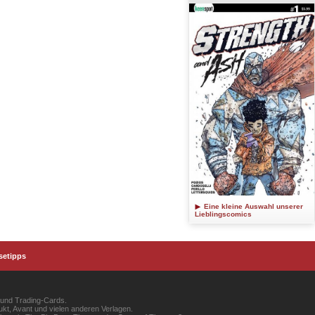
Eine kleine Auswahl unserer
Lieblingscomics
setipps
 und Trading-Cards.
kt, Avant und vielen anderen Verlagen.