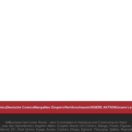
mics
Deutsche Comics
Manga
Neu Eingetroffen
Vorschauen
UNSERE AKTION
Unsere Le
Willkommen bei Comic Room - dem Comicladen in Hamburg und Comicshop im Netz!
les, was das Sammlerherz begehrt: Alben, Graphic Novel, US-Comics, Manga, Poster, Figuren
rvel, DC, Dark Horse, Image, Avatar, Carlsen, Ehapa, Egmont, Tokyopop, Splitter, Reprodu