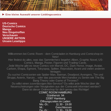
Eine kleine Auswahl unserer Lieblingscomics
US-Comics
Deutsche Comics
Manga
Neu Eingetroffen
Vorschauen
UNSERE AKTION
Unsere Lesetipps
Willkommen bei Comic Room - dem Comicladen in Hamburg und Comicshop im
Netz!
Hier findest du alles, was das Sammlerherz begehrt: Alben, Graphic Novel, US-
Comics, Manga, Poster, Figuren und Trading-Cards.
Jede Woche gibt es neue Comics von Marvel, DC, Dark Horse, Image, Avatar,
Carlsen, Ehapa, Egmont, Tokyopop, Splitter, Reprodukt, Avant und vielen anderen
Verlagen.
Du suchst Comicserien wie Spider-Man, Batman, Deadpool, Avengers, Tim und
Struppi, Asterix, Naruto... oder das passende Merchandise zu Serien wie The Big
Bang Theory oder Game of Thrones?
Du willst einen zuverlässigen Abo-Service? Du willst jede Woche über die
Neuerscheinungen oder Neuigkeiten aus der Comicwelt informiert werden?
Dann ist dieser Onlineshop für dich genau das Richtige!
COMIC ROOM HAMBURG
Güntherstr. 94
22087 Hamburg
Öffnungszeiten im Laden:
Mo.-Di.:
11.30 - 19.00
Mi.:
Geschlossen
Do.-Fr.:
11.30 - 19.00