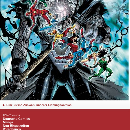
Eine kleine Auswahl unserer Lieblingscomics
US-Comics
Deutsche Comics
Manga
Neu Eingetroffen
Vorschauen