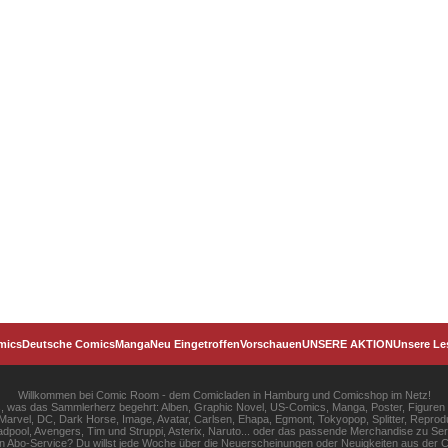
mics
Deutsche Comics
Manga
Neu Eingetroffen
Vorschauen
UNSERE AKTION
Unsere Le
Willkommen bei Comic Room - dem Comicladen in Hamburg und Comicshop im Netz!
les, was das Sammlerherz begehrt: Alben, Graphic Novel, US-Comics, Manga, Poster, Figuren
rvel, DC, Dark Horse, Image, Avatar, Carlsen, Ehapa, Egmont, Tokyopop, Splitter, Reprodu
pool, Avengers, Tim und Struppi, Asterix, Naruto... oder das passende Merchandise zu S
gen Abo-Service? Du willst jede Woche über die Neuerscheinungen oder Neuigkeiten aus der C