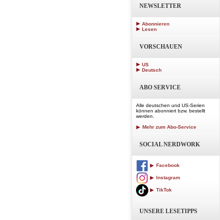
NEWSLETTER
Abonnieren
Lesen
VORSCHAUEN
US
Deutsch
ABO SERVICE
Alle deutschen und US-Serien
können abonniert bzw. bestellt
werden.
Mehr zum Abo-Service
SOCIAL NERDWORK
Facebook
Instagram
TikTok
UNSERE LESETIPPS