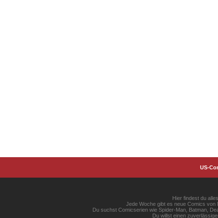
US-Co
Hier findest du al
Jede Woche gibt es neue Comics von Ma
Du suchst Comicserien wie Spider-Man, Batman, Dead
Du willst einen zuverlässi