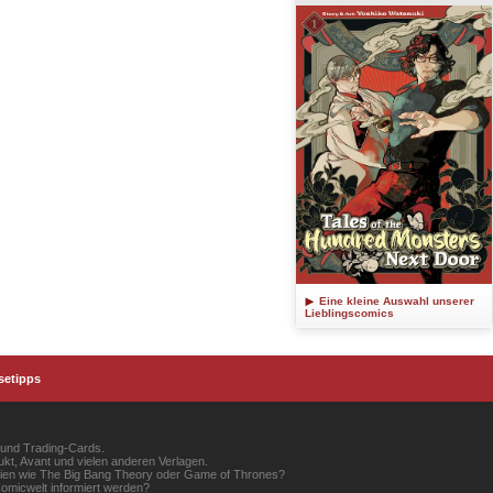
Eine kleine Auswahl unserer
Lieblingscomics
setipps
 und Trading-Cards.
kt, Avant und vielen anderen Verlagen.
erien wie The Big Bang Theory oder Game of Thrones?
omicwelt informiert werden?