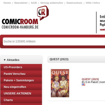
Home
|
Newsletter
|
AGB
|
Vertrag widerrufen
|
Datenschutz
|
Hilfe / Infos
QUEST (2023)
Aktuelles
US-Preorders
Panini Vorschau
QUEST (2023)
Pakete + Sammlungen
#1-5 im Paket! | komp
Neu eingetroffen
UNSERE AKTIONEN
Charts